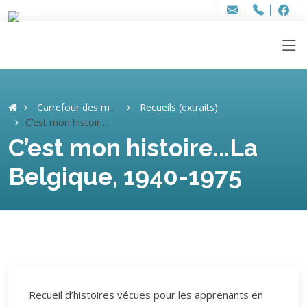
Bur
Adresse
info
..hâthe..
Tel.
Tel.
ag
+32
F
F
e-
mail
:
Carrefour des mémoires
Recueils (extraits)
C’est mon histoire...La Belgique, 1940-1975
C’est mon histoire...La
Belgique, 1940-1975
Recueil d’histoires vécues pour les apprenants en