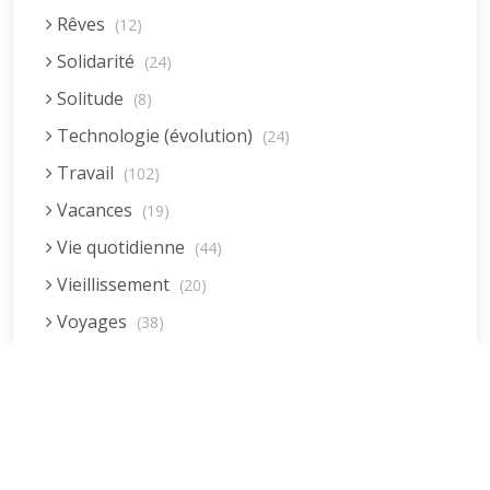
Rêves
(12)
Solidarité
(24)
Solitude
(8)
Technologie (évolution)
(24)
Travail
(102)
Vacances
(19)
Vie quotidienne
(44)
Vieillissement
(20)
Voyages
(38)
Dernières réponses
La fessée (Jacques B.)
par jean pierre
5 December 2022 at 20:04