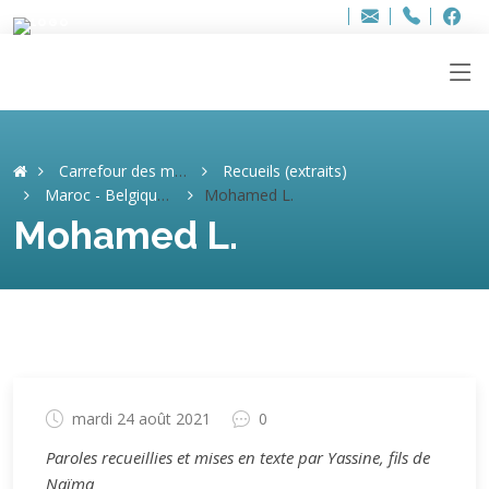
Bure
Adresse
info
..hâthe..
Tel.
Tel.
+32 (
ag
F
F
e-
mail
:
Carrefour des mémoires
Recueils (extraits)
Maroc - Belgique, Aller simple
Mohamed L.
Mohamed L.
mardi 24 août 2021
0
Paroles recueillies et mises en texte par Yassine, fils de
Naïma