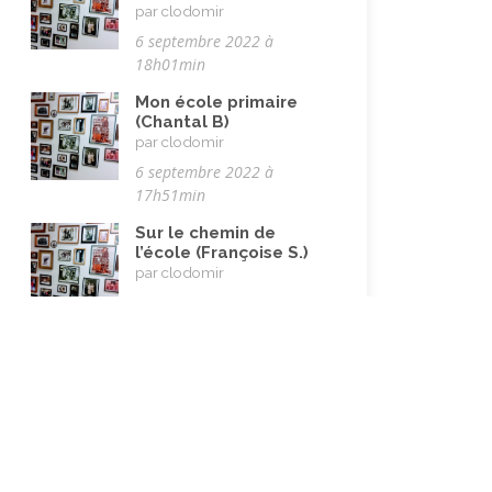
par clodomir
Vacances
(19)
6 septembre 2022 à
18h01min
Vie quotidienne
(44)
Mon école primaire
Vieillissement
(20)
(Chantal B)
Voyages
par clodomir
(38)
6 septembre 2022 à
17h51min
Sur le chemin de
l’école (Françoise S.)
par clodomir
6 septembre 2022 à
11h20min
Des hôtels d’Italie à
ceux de Belgique
(Andréa)
par JeannineKe
13 mai 2022 à 11h57min
Histoire d’un couple