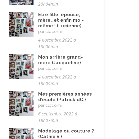
Mai 68
(8)
20h04min
Maladie, handicap
(23)
Être fille, épouse,
mère…et enfin moi-
Musulman.e (être)
(7)
même ! (Lucienne)
Nature, animaux
par clodomir
(23)
4 novembre 2022 à
Pandémie Covid 19
(4)
18h06min
Parents (être)
(19)
Mon arrière grand-
mère (Jacqueline)
Religion, valeurs et éthique
(33)
par clodomir
Rencontres interculturelles
(13)
4 novembre 2022 à
18h04min
Retraite
(4)
Mes premières années
Rêves
(12)
d’école (Patrick dC.)
Solidarité
par clodomir
(24)
6 septembre 2022 à
Solitude
(8)
18h07min
Technologie (évolution)
(24)
Modelage ou couture ?
(Cathie V.)
Travail
(102)