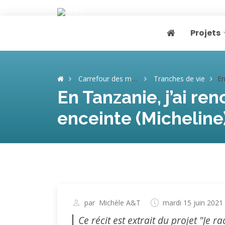
Projets
Page home
Carrefour des mémoires
Tranches de vie
En Tanzani
En Tanzanie, j’ai re
enceinte (Micheline
par
Michèle A&T
mardi 15 juin 2021
Ce récit est extrait du projet "Je 