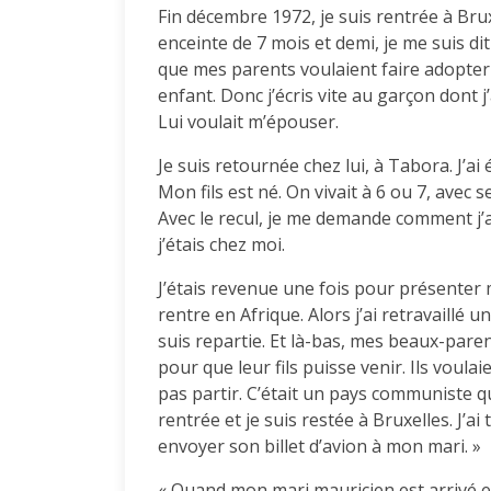
Fin décembre 1972, je suis rentrée à Brux
enceinte de 7 mois et demi, je me suis dit
que mes parents voulaient faire adopter 
enfant. Donc j’écris vite au garçon dont j’
Lui voulait m’épouser.
Je suis retournée chez lui, à Tabora. J’ai é
Mon fils est né. On vivait à 6 ou 7, avec
Avec le recul, je me demande comment j’a
j’étais chez moi.
J’étais revenue une fois pour présenter 
rentre en Afrique. Alors j’ai retravaillé 
suis repartie. Et là-bas, mes beaux-parent
pour que leur fils puisse venir. Ils voula
pas partir. C’était un pays communiste qu’i
rentrée et je suis restée à Bruxelles. J’a
envoyer son billet d’avion à mon mari. »
« Quand mon mari mauricien est arrivé en 