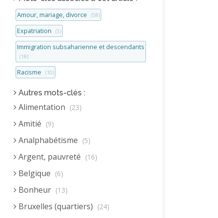
Amour, mariage, divorce
(58)
Expatriation
(5)
Immigration subsaharienne et descendants
(18)
Racisme
(10)
Autres mots-clés :
Alimentation
(23)
Amitié
(9)
Analphabétisme
(5)
Argent, pauvreté
(16)
Belgique
(6)
Bonheur
(13)
Bruxelles (quartiers)
(24)