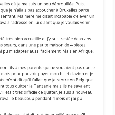
elles où je me suis un peu débrouillée. Puis,
 que je n’allais pas accoucher à Bruxelles parce
l’enfant. Ma mère me disait incapable d’élever un
avais l’adresse en lui disant que je voulais venir.
té très bien accueillie et j’y suis restée deux ans.
 ses sœurs, dans une petite maison de 4 pièces.
i pu m’adapter aussi facilement. Mais en Afrique,
mon fils à mes parents qui ne voulaient pas que je
un mois pour pouvoir payer mon billet d’avion et je
s m’ont dit qu’il fallait que je rentre en Belgique
ient tous quitter la Tanzanie mais ils ne savaient
l était très difficile de quitter. Je suis à nouveau
i travaillé beaucoup pendant 4 mois et j’ai pu
Belgique, il était tout émerveillé parce qu’il