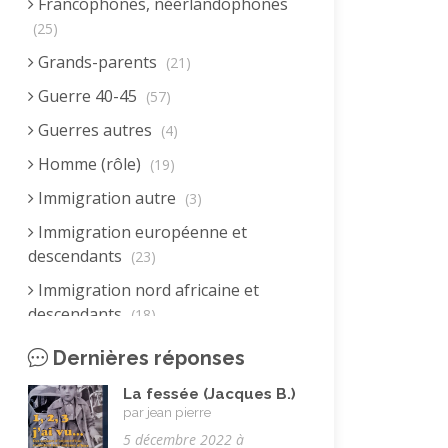
Francophones, néerlandophones
(25)
Grands-parents
(21)
Guerre 40-45
(57)
Guerres autres
(4)
Homme (rôle)
(19)
Immigration autre
(3)
Immigration européenne et
descendants
(23)
Immigration nord africaine et
descendants
(18)
Juif.ve (être)
(10)
Dernières réponses
LGBTQIA+
(8)
La fessée (Jacques B.)
par jean pierre
Loisirs, jeux
(34)
5 décembre 2022 à