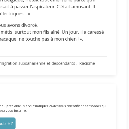
sait à passer l’aspirateur. C’était amusant. Il
 électriques… »
ous avons divorcé.
étis, surtout mon fils aîné. Un jour, il a caressé
« macaque, ne touche pas à mon chien ! ».
migration subsaharienne et descendants
Racisme
au préalable. Merci d’indiquer ci-dessous l’identifiant personnel qui
vez vous inscrire.
ublié ?