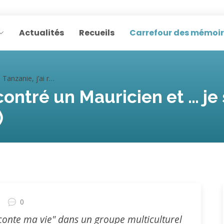
Actualités
Recueils
Carrefour des mémoi
e, j’ai rencontré un Mauricien et … je suis tombée enceinte (Micheline)
ncontré un Mauricien et … j
)
0
raconte ma vie" dans un groupe multiculturel