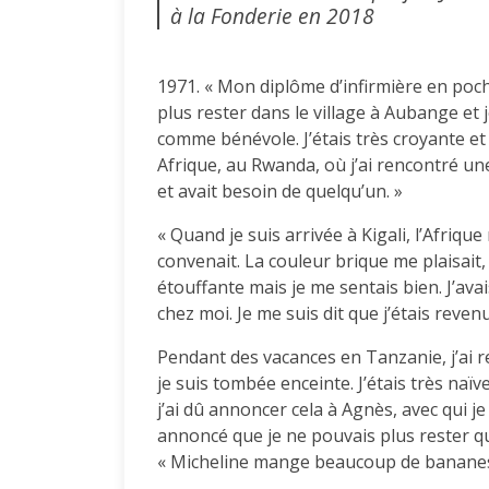
à la Fonderie en 2018
1971. « Mon diplôme d’infirmière en poche,
plus rester dans le village à Aubange et j
comme bénévole. J’étais très croyante et
Afrique, au Rwanda, où j’ai rencontré une 
et avait besoin de quelqu’un. »
« Quand je suis arrivée à Kigali, l’Afriqu
convenait. La couleur brique me plaisait, le
étouffante mais je me sentais bien. J’ava
chez moi. Je me suis dit que j’étais reven
Pendant des vacances en Tanzanie, j’ai r
je suis tombée enceinte. J’étais très naï
j’ai dû annoncer cela à Agnès, avec qui je tr
annoncé que je ne pouvais plus rester que
« Micheline mange beaucoup de bananes ».