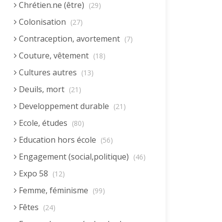
Chrétien.ne (être)
(29)
Colonisation
(27)
Contraception, avortement
(7)
Couture, vêtement
(18)
Cultures autres
(13)
Deuils, mort
(21)
Developpement durable
(21)
Ecole, études
(80)
Education hors école
(56)
Engagement (social,politique)
(46)
Expo 58
(12)
Femme, féminisme
(99)
Fêtes
(24)