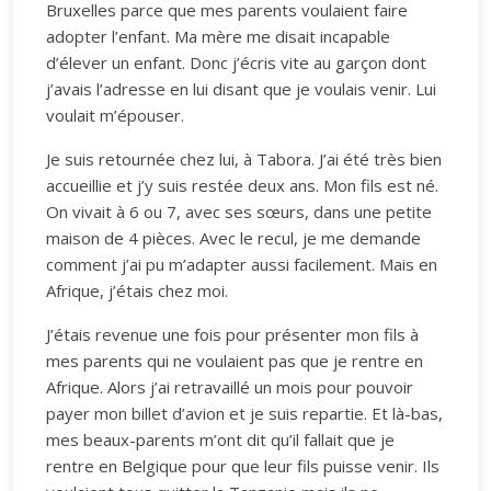
Bruxelles parce que mes parents voulaient faire
adopter l’enfant. Ma mère me disait incapable
d’élever un enfant. Donc j’écris vite au garçon dont
j’avais l’adresse en lui disant que je voulais venir. Lui
voulait m’épouser.
Je suis retournée chez lui, à Tabora. J’ai été très bien
accueillie et j’y suis restée deux ans. Mon fils est né.
On vivait à 6 ou 7, avec ses sœurs, dans une petite
maison de 4 pièces. Avec le recul, je me demande
comment j’ai pu m’adapter aussi facilement. Mais en
Afrique, j’étais chez moi.
J’étais revenue une fois pour présenter mon fils à
mes parents qui ne voulaient pas que je rentre en
Afrique. Alors j’ai retravaillé un mois pour pouvoir
payer mon billet d’avion et je suis repartie. Et là-bas,
mes beaux-parents m’ont dit qu’il fallait que je
rentre en Belgique pour que leur fils puisse venir. Ils