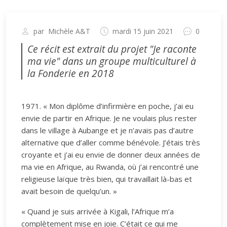
par
Michèle A&T
mardi 15 juin 2021
0
Ce récit est extrait du projet "Je raconte
ma vie" dans un groupe multiculturel à
la Fonderie en 2018
1971. « Mon diplôme d’infirmière en poche, j’ai eu
envie de partir en Afrique. Je ne voulais plus rester
dans le village à Aubange et je n’avais pas d’autre
alternative que d’aller comme bénévole. J’étais très
croyante et j’ai eu envie de donner deux années de
ma vie en Afrique, au Rwanda, où j’ai rencontré une
religieuse laïque très bien, qui travaillait là-bas et
avait besoin de quelqu’un. »
« Quand je suis arrivée à Kigali, l’Afrique m’a
complètement mise en joie. C’était ce qui me