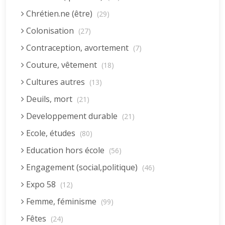
Chrétien.ne (être)
(29)
Colonisation
(27)
Contraception, avortement
(7)
Couture, vêtement
(18)
Cultures autres
(13)
Deuils, mort
(21)
Developpement durable
(21)
Ecole, études
(80)
Education hors école
(56)
Engagement (social,politique)
(46)
Expo 58
(12)
Femme, féminisme
(99)
Fêtes
(24)