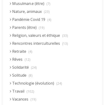
Musulman.e (être)
(7)
Nature, animaux
(23)
Pandémie Covid 19
(4)
Parents (être)
(19)
Religion, valeurs et éthique
(33)
Rencontres interculturelles
(13)
Retraite
(4)
Rêves
(12)
Solidarité
(24)
Solitude
(8)
Technologie (évolution)
(24)
Travail
(102)
Vacances
(19)