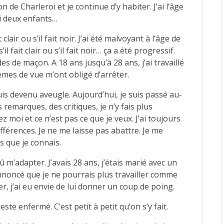
on de Charleroi et je continue d’y habiter. J’ai l’âge
ai deux enfants…
t clair ou s’il fait noir. J’ai été malvoyant à l’âge de
il fait clair ou s’il fait noir… ça a été progressif.
des de maçon. A 18 ans jusqu’à 28 ans, j’ai travaillé
mes de vue m’ont obligé d’arrêter.
suis devenu aveugle. Aujourd’hui, je suis passé au-
s remarques, des critiques, je n’y fais plus
ez moi et ce n’est pas ce que je veux. J’ai toujours
différences. Je ne me laisse pas abattre. Je me
s que je connais.
dû m’adapter. J’avais 28 ans, j’étais marié avec un
nnoncé que je ne pourrais plus travailler comme
r, j’ai eu envie de lui donner un coup de poing.
te enfermé. C’est petit à petit qu’on s’y fait.