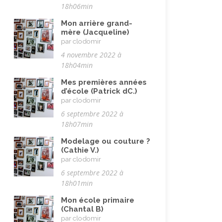
Musulman.e (être)
(7)
18h06min
Nature, animaux
(23)
Mon arrière grand-
mère (Jacqueline)
Pandémie Covid 19
(4)
par clodomir
Parents (être)
(19)
4 novembre 2022 à
18h04min
Racisme
(10)
Mes premières années
Religion, valeurs et éthique
(33)
d’école (Patrick dC.)
par clodomir
Rencontres interculturelles
(13)
6 septembre 2022 à
Retraite
(4)
18h07min
Rêves
(12)
Modelage ou couture ?
(Cathie V.)
Solidarité
(24)
par clodomir
Solitude
(8)
6 septembre 2022 à
18h01min
Technologie (évolution)
(24)
Mon école primaire
Travail
(102)
(Chantal B)
par clodomir
Vacances
(19)