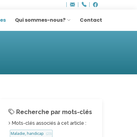
Bureau - Sylvie Ler
Adresse
info
..hâthe..
Tel.
Tel.
agesettransmissio
+32 (0)2 514 45 61
Facebook
Facebook
e-
mail
res
Qui sommes-nous?
Contact
:
Recherche par mots-clés
Mots-clés associés à cet article :
Maladie, handicap
(23)