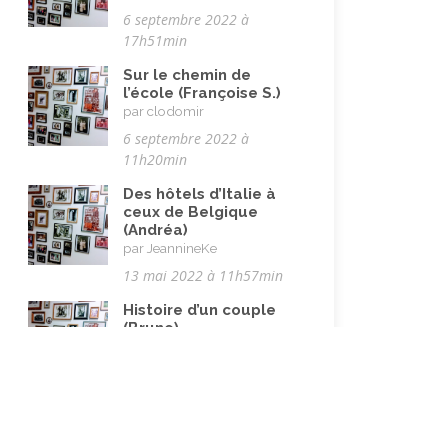
6 septembre 2022 à
Vie quotidienne
(44)
17h51min
Vieillissement
(20)
Sur le chemin de
l’école (Françoise S.)
Voyages
(38)
par clodomir
6 septembre 2022 à
11h20min
Des hôtels d’Italie à
ceux de Belgique
(Andréa)
par JeannineKe
13 mai 2022 à 11h57min
Histoire d’un couple
(Bruno)
par JeannineKe
13 mai 2022 à 11h38min
Un oncle pas comme
les autres (Cathie)
Qu’est-ce que le
par JeannineKe