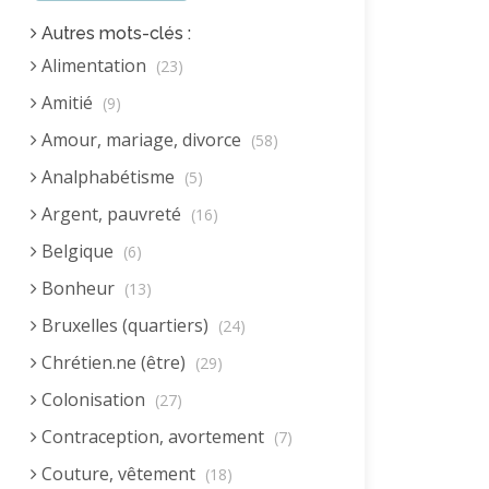
Autres mots-clés :
Alimentation
(23)
Amitié
(9)
Amour, mariage, divorce
(58)
Analphabétisme
(5)
Argent, pauvreté
(16)
Belgique
(6)
Bonheur
(13)
Bruxelles (quartiers)
(24)
Chrétien.ne (être)
(29)
Colonisation
(27)
Contraception, avortement
(7)
Couture, vêtement
(18)