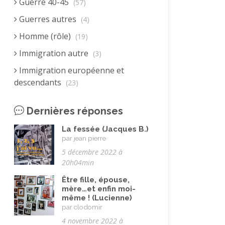
Guerre 40-45
(57)
Guerres autres
(4)
Homme (rôle)
(19)
Immigration autre
(3)
Immigration européenne et
descendants
(23)
Immigration nord africaine et
Dernières réponses
descendants
(18)
Immigration subsaharienne et
La fessée (Jacques B.)
par jean pierre
descendants
(18)
5 décembre 2022 à
Juif.ve (être)
(10)
20h04min
LGBTQIA+
(8)
Être fille, épouse,
mère…et enfin moi-
Loisirs, jeux
(34)
même ! (Lucienne)
par clodomir
Mai 68
(8)
4 novembre 2022 à