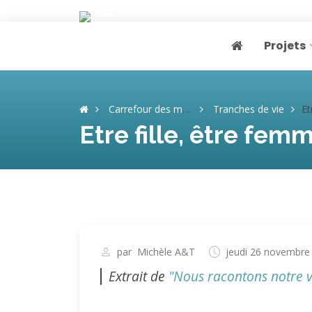
Projets
Page home
Carrefour des mémoires
Tranches de vie
Etre
Etre fille, être femm
par
Michèle A&T
jeudi 26 novembre
Extrait de
"Nous racontons notre v