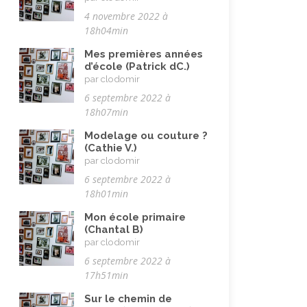
Musulman.e (être)
(7)
4 novembre 2022 à
Nature, animaux
(23)
18h04min
Pandémie Covid 19
(4)
Mes premières années
d’école (Patrick dC.)
Parents (être)
(19)
par clodomir
Racisme
(10)
6 septembre 2022 à
18h07min
Religion, valeurs et éthique
(33)
Modelage ou couture ?
Rencontres interculturelles
(13)
(Cathie V.)
par clodomir
Retraite
(4)
6 septembre 2022 à
Rêves
(12)
18h01min
Solidarité
(24)
Mon école primaire
(Chantal B)
Solitude
(8)
par clodomir
Technologie (évolution)
(24)
6 septembre 2022 à
17h51min
Travail
(102)
Sur le chemin de
Vacances
(19)