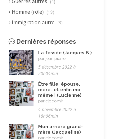
Guerres autres
(4)
Homme (rôle)
(19)
Immigration autre
(3)
Immigration européenne et
descendants
(23)
Dernières réponses
Immigration nord africaine et
La fessée (Jacques B.)
descendants
(18)
par jean pierre
5 décembre 2022 à
Immigration subsaharienne et
20h04min
descendants
(18)
Être fille, épouse,
Juif.ve (être)
(10)
mère…et enfin moi-
même ! (Lucienne)
LGBTQIA+
(8)
par clodomir
Loisirs, jeux
(34)
4 novembre 2022 à
18h06min
Mai 68
(8)
Mon arrière grand-
Maladie, handicap
(23)
mère (Jacqueline)
par clodomir