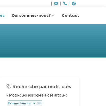
Bureau - Sylvie Ler
Adresse
info
..hâthe..
Tel.
Tel.
agesettransmissio
+32 (0)2 514 45 61
Facebook
Facebook
e-
mail
res
Qui sommes-nous?
Contact
:
Recherche par mots-clés
Mots-clés associés à cet article :
Femme, féminisme
(99)