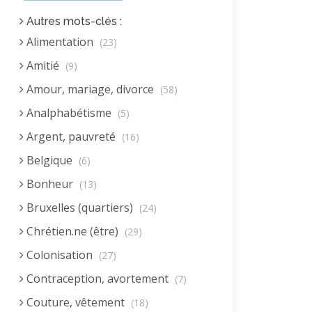
Autres mots-clés :
Alimentation
(23)
Amitié
(9)
Amour, mariage, divorce
(58)
Analphabétisme
(5)
Argent, pauvreté
(16)
Belgique
(6)
Bonheur
(13)
Bruxelles (quartiers)
(24)
Chrétien.ne (être)
(29)
Colonisation
(27)
Contraception, avortement
(7)
Couture, vêtement
(18)