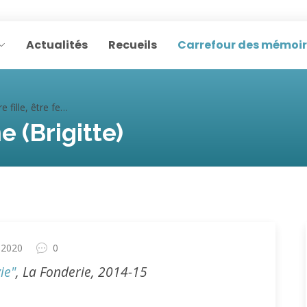
Actualités
Recueils
Carrefour des mémoi
 fille, être femme (Brigitte)
e (Brigitte)
 2020
0
ie"
, La Fonderie, 2014-15