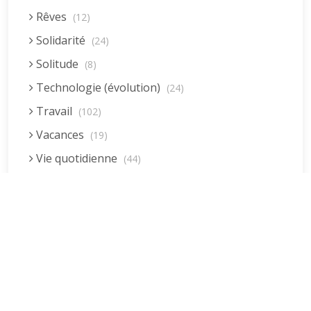
Rêves
(12)
Solidarité
(24)
Solitude
(8)
Technologie (évolution)
(24)
Travail
(102)
Vacances
(19)
Vie quotidienne
(44)
Vieillissement
(20)
Voyages
(38)
Dernières réponses
La fessée (Jacques B.)
par jean pierre
5 décembre 2022 à 20h04min