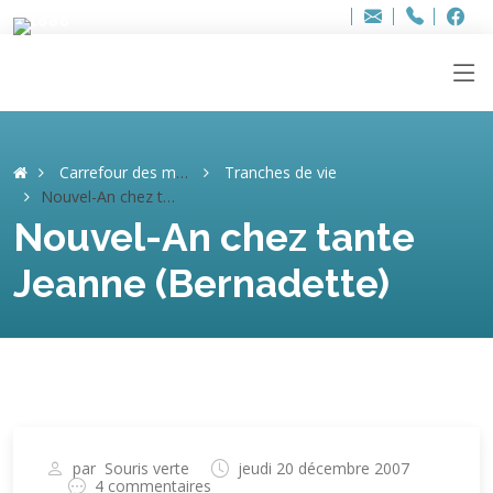
Bur
Adresse
info
..hâthe..
Tel.
Tel.
ag
+32
F
F
e-
mail
:
Carrefour des mémoires
Tranches de vie
Nouvel-An chez tante Jeanne (Bernadette)
Nouvel-An chez tante
Jeanne (Bernadette)
par
Souris verte
jeudi 20 décembre 2007
4 commentaires