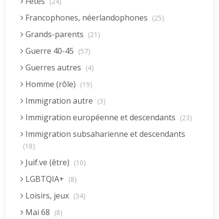
Fêtes
(24)
Francophones, néerlandophones
(25)
Grands-parents
(21)
Guerre 40-45
(57)
Guerres autres
(4)
Homme (rôle)
(19)
Immigration autre
(3)
Immigration européenne et descendants
(23)
Immigration subsaharienne et descendants
(18)
Juif.ve (être)
(10)
LGBTQIA+
(8)
Loisirs, jeux
(34)
Mai 68
(8)