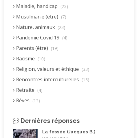
Maladie, handicap
(23)
Musulman.e (être)
(7)
Nature, animaux
(23)
Pandémie Covid 19
(4)
Parents (être)
(19)
Racisme
(10)
Religion, valeurs et éthique
(33)
Rencontres interculturelles
(13)
Retraite
(4)
Rêves
(12)
Solidarité
(24)
Dernières réponses
Solitude
(8)
Technologie (évolution)
(24)
La fessée (Jacques B.)
par jean pierre