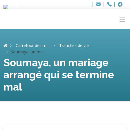
Bur
Adresse
info
..hâthe..
Tel.
Tel.
ag
+32
F
F
e-
mail
:
Carrefour des mémoires
Tranches de vie
Soumaya, un mariage arrangé qui se termine mal
Soumaya, un mariage
arrangé qui se termine
mal