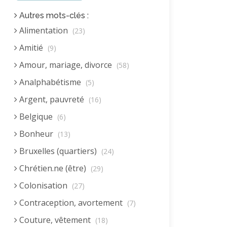
Autres mots-clés :
Alimentation
(23)
Amitié
(9)
Amour, mariage, divorce
(58)
Analphabétisme
(5)
Argent, pauvreté
(16)
Belgique
(6)
Bonheur
(13)
Bruxelles (quartiers)
(24)
Chrétien.ne (être)
(29)
Colonisation
(27)
Contraception, avortement
(7)
Couture, vêtement
(18)