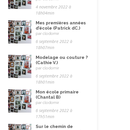
Musulman.e (être)
(7)
4 novembre 2022 à
Nature, animaux
(23)
18h04min
Pandémie Covid 19
(4)
Mes premières années
d’école (Patrick dC.)
Parents (être)
(19)
par clodomir
Racisme
(10)
6 septembre 2022 à
18h07min
Religion, valeurs et éthique
(33)
Modelage ou couture ?
Rencontres interculturelles
(13)
(Cathie V.)
par clodomir
Retraite
(4)
6 septembre 2022 à
Rêves
(12)
18h01min
Solidarité
(24)
Mon école primaire
(Chantal B)
Solitude
(8)
par clodomir
Technologie (évolution)
(24)
6 septembre 2022 à
17h51min
Travail
(102)
Sur le chemin de
Vacances
(19)