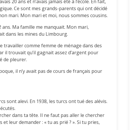
’avais 20 ans et n’avais jamais été à l’école. En fait,
elgique. Ce sont mes grands-parents qui ont décidé
mon mari. Mon mari et moi, nous sommes cousins.
 2 ans. Ma famille me manquait. Mon mari,
llait dans les mines du Limbourg.
é de travailler comme femme de ménage dans des
r il trouvait qu’il gagnait assez d’argent pour
té de pleurer.
 époque, il n’y avait pas de cours de français pour
s sont alevi. En 1938, les turcs ont tué des alévis.
écutés.
rcher dans ta tête. Il ne faut pas aller le chercher
 et leur demander : « tu as prié ? ». Si tu pries,