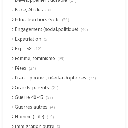
Developpement durable
(21)
Ecole, études
(80)
Education hors école
(56)
Engagement (social,politique)
(46)
Expatriation
(5)
Expo 58
(12)
Femme, féminisme
(99)
Fêtes
(24)
Francophones, néerlandophones
(25)
Grands-parents
(21)
Guerre 40-45
(57)
Guerres autres
(4)
Homme (rôle)
(19)
Immigration autre
(3)