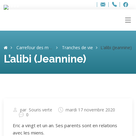
Bur
Adresse
info
..hâthe..
Tel.
Tel.
ag
+32
F
F
e-
mail
:
Carrefour des mémoires
Tranches de vie
L’alibi (Jeannine)
L’alibi (Jeannine)
par
Souris verte
mardi 17 novembre 2020
0
Eric a vingt et un an. Ses parents sont en relations
avec les miens.