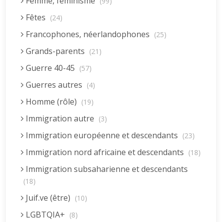
Femme, féminisme
(99)
Fêtes
(24)
Francophones, néerlandophones
(25)
Grands-parents
(21)
Guerre 40-45
(57)
Guerres autres
(4)
Homme (rôle)
(19)
Immigration autre
(3)
Immigration européenne et descendants
(23)
Immigration nord africaine et descendants
(18)
Immigration subsaharienne et descendants
(18)
Juif.ve (être)
(10)
LGBTQIA+
(8)