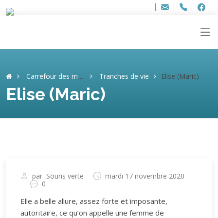
Bur
Adresse
info
..hâthe..
Tel.
Tel.
ag
+32
F
F
e-
mail
:
Carrefour des mémoires
Tranches de vie
Elise (Maric)
Elise (Maric)
par
Souris verte
mardi 17 novembre 2020
0
Elle a belle allure, assez forte et imposante,
autoritaire, ce qu’on appelle une femme de