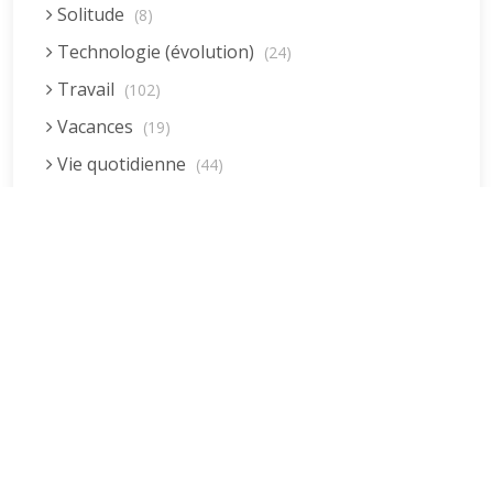
Solitude
(8)
Technologie (évolution)
(24)
Travail
(102)
Vacances
(19)
Vie quotidienne
(44)
Vieillissement
(20)
Voyages
(38)
Dernières réponses
La fessée (Jacques B.)
par jean pierre
5 décembre 2022 à 20h04min
Être fille, épouse, mère…et enfin
moi-même ! (Lucienne)
par clodomir