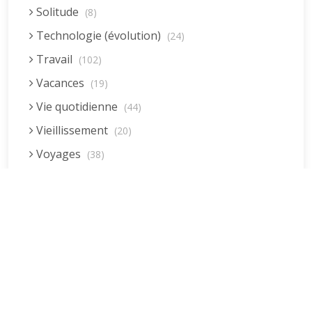
Solitude
(8)
Technologie (évolution)
(24)
Travail
(102)
Vacances
(19)
Vie quotidienne
(44)
Vieillissement
(20)
Voyages
(38)
Dernières réponses
La fessée (Jacques B.)
par jean pierre
5 décembre 2022 à 20h04min
Être fille, épouse, mère…et enfin
moi-même ! (Lucienne)
par clodomir