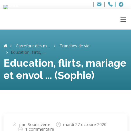
Bur
Adresse
info
..hâthe..
Tel.
Tel.
ag
+32
F
F
e-
mail
:
Carrefour des mémoires
Tranches de vie
Education, flirts, mariage et envol ... (Sophie)
Education, flirts, mariage
et envol ... (Sophie)
par
Souris verte
mardi 27 octobre 2020
1 commentaire