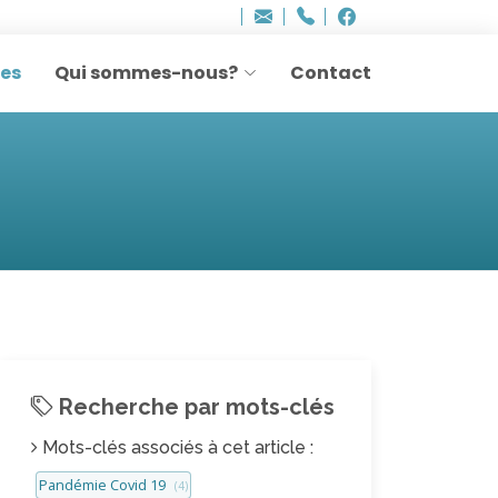
Bureau - Sylvie Ler
Adresse
info
..hâthe..
Tel.
Tel.
agesettransmissio
+32 (0)2 514 45 61
Facebook
Facebook
e-
mail
res
Qui sommes-nous?
Contact
:
Recherche par mots-clés
Mots-clés associés à cet article :
Pandémie Covid 19
(4)