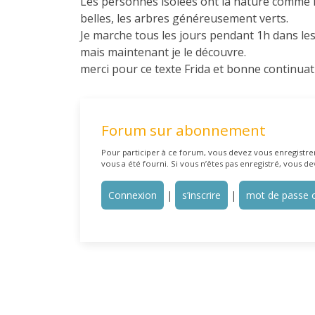
Les personnes isolées ont la nature comme ho
belles, les arbres généreusement verts.
Je marche tous les jours pendant 1h dans les 
mais maintenant je le découvre.
merci pour ce texte Frida et bonne continua
Forum sur abonnement
Pour participer à ce forum, vous devez vous enregistrer 
vous a été fourni. Si vous n’êtes pas enregistré, vous de
Connexion
|
s’inscrire
|
mot de passe o