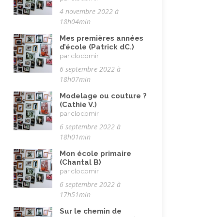
Maladie, handicap
(23)
4 novembre 2022 à
Musulman.e (être)
(7)
18h04min
Nature, animaux
(23)
Mes premières années
d’école (Patrick dC.)
Parents (être)
(19)
par clodomir
Racisme
(10)
6 septembre 2022 à
18h07min
Religion, valeurs et éthique
(33)
Modelage ou couture ?
Rencontres interculturelles
(13)
(Cathie V.)
par clodomir
Retraite
(4)
6 septembre 2022 à
Rêves
(12)
18h01min
Solidarité
(24)
Mon école primaire
(Chantal B)
Solitude
(8)
par clodomir
Technologie (évolution)
(24)
6 septembre 2022 à
17h51min
Travail
(102)
Sur le chemin de
Vacances
(19)