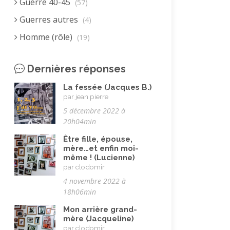
Guerre 40-45
(57)
Guerres autres
(4)
Homme (rôle)
(19)
Immigration autre
(3)
Dernières réponses
Immigration européenne et
descendants
(23)
La fessée (Jacques B.)
par jean pierre
Immigration nord africaine et
5 décembre 2022 à
descendants
(18)
20h04min
Immigration subsaharienne et
Être fille, épouse,
descendants
(18)
mère…et enfin moi-
même ! (Lucienne)
Juif.ve (être)
(10)
par clodomir
LGBTQIA+
(8)
4 novembre 2022 à
18h06min
Loisirs, jeux
(34)
Mon arrière grand-
Mai 68
(8)
mère (Jacqueline)
par clodomir