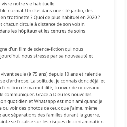
vivre notre vie habituelle.
ble normal. Un clos dans une cité jardin, des
 en trottinette ? Quoi de plus habituel en 2020 ?
t chacun circule à distance de son voisin.
ans les hôpitaux et les centres de soins
gne d’un film de science-fiction qui nous
jourd’hui, nous stresse par sa nouveauté et
vivant seule (à 75 ans) depuis 10 ans et ralentie
e d’arthrose. La solitude, je connais donc déjà, et
n fonction de ma mobilité, trouver de nouveaux
 de communiquer. Grâce à Dieu les nouvelles
mon quotidien et Whatsapp est mon ami quand je
e ou voir des photos de ceux que j’aime, même
e aux séparations des familles durant la guerre,
ainte se focalise sur les risques de contamination