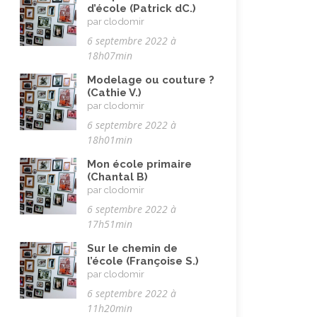
d’école (Patrick dC.)
Vie quotidienne
(44)
par clodomir
6 septembre 2022 à
Vieillissement
(20)
18h07min
Voyages
(38)
Modelage ou couture ?
(Cathie V.)
par clodomir
6 septembre 2022 à
18h01min
Mon école primaire
(Chantal B)
par clodomir
6 septembre 2022 à
17h51min
Sur le chemin de
l’école (Françoise S.)
par clodomir
6 septembre 2022 à
11h20min