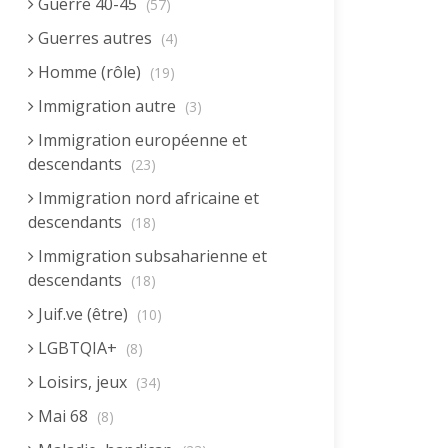
Guerre 40-45
(57)
Guerres autres
(4)
Homme (rôle)
(19)
Immigration autre
(3)
Immigration européenne et
descendants
(23)
Immigration nord africaine et
descendants
(18)
Immigration subsaharienne et
descendants
(18)
Juif.ve (être)
(10)
LGBTQIA+
(8)
Loisirs, jeux
(34)
Mai 68
(8)