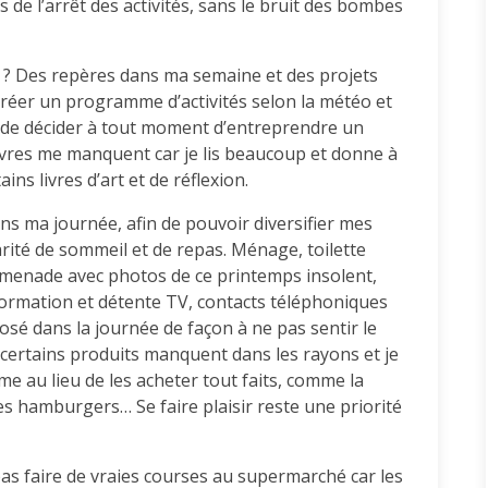
de l’arrêt des activités, sans le bruit des bombes
 ? Des repères dans ma semaine et des projets
 créer un programme d’activités selon la météo et
é de décider à tout moment d’entreprendre un
livres me manquent car je lis beaucoup et donne à
tains livres d’art et de réflexion.
ans ma journée, afin de pouvoir diversifier mes
arité de sommeil et de repas. Ménage, toilette
romenade avec photos de ce printemps insolent,
formation et détente TV, contacts téléphoniques
sé dans la journée de façon à ne pas sentir le
car certains produits manquent dans les rayons et je
 au lieu de les acheter tout faits, comme la
es hamburgers… Se faire plaisir reste une priorité
pas faire de vraies courses au supermarché car les