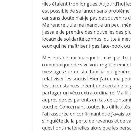
files étaient trop longues. Aujourd’hui 
est possible de se lancer sans problème 
car sans doute n’ai-je pas de souvenirs de
Me rendre utile me manque un peu, même 
J’essaie de prendre des nouvelles des plus
locaux de solidarité connus, quitte à met
ceux qui ne maîtrisent pas face-book ou
Mes enfants me manquent mais pas trop e
communiquer de vive voix régulièrement
messages sur un site familial qui génèr
relativiser les soucis ! Hier j’ai eu ma pe
les circonstances créent une certaine ur
partager un vécu extra-ordinaire. Ma fil
auprès de ses parents en cas de contamin
touché. Concernant toutes les difficultés
l’ai rassurée en confirmant que j’avais t
s’inquiète de la perte de revenus et de 
questions matérielles alors que les per