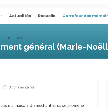
Actualités
Recueils
Carrefour des mémoi
l d’un confinement général (Marie-Noëlle)
ement général (Marie-Noëll
3 commentaires
 dans ma maison. Un méchant virus se promène