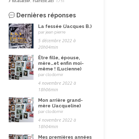
Maladie, handicap
(23)
Musulman.e (être)
(7)
Dernières réponses
Nature, animaux
(23)
La fessée (Jacques B.)
Parents (être)
(19)
par jean pierre
5 décembre 2022 à
Racisme
(10)
20h04min
Religion, valeurs et éthique
(33)
Être fille, épouse,
Rencontres interculturelles
mère…et enfin moi-
(13)
même ! (Lucienne)
Retraite
(4)
par clodomir
4 novembre 2022 à
Rêves
(12)
18h06min
Solidarité
(24)
Mon arrière grand-
Solitude
mère (Jacqueline)
(8)
par clodomir
Technologie (évolution)
(24)
4 novembre 2022 à
18h04min
Travail
(102)
Vacances
Mes premières années
(19)