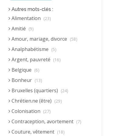
Autres mots-clés :
Alimentation
(23)
Amitié
(9)
Amour, mariage, divorce
(58)
Analphabétisme
(5)
Argent, pauvreté
(16)
Belgique
(6)
Bonheur
(13)
Bruxelles (quartiers)
(24)
Chrétien.ne (être)
(29)
Colonisation
(27)
Contraception, avortement
(7)
Couture, vêtement
(18)