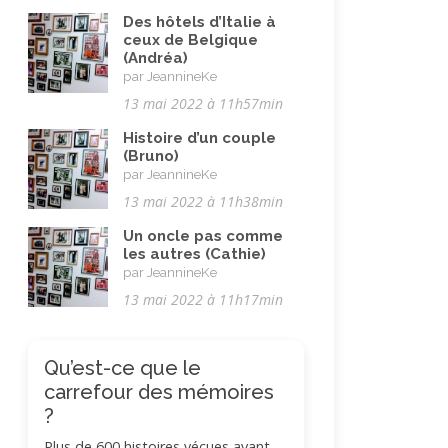
Des hôtels d’Italie à
ceux de Belgique
(Andréa)
par JeannineKe
13 mai 2022 à 11h57min
Histoire d’un couple
(Bruno)
par JeannineKe
13 mai 2022 à 11h38min
Un oncle pas comme
les autres (Cathie)
par JeannineKe
13 mai 2022 à 11h17min
Qu’est-ce que le
carrefour des mémoires
?
Plus de 600 histoires vécues ayant