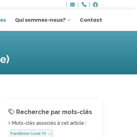
Bureau - Sylvie Ler
Adresse
info
..hâthe..
Tel.
Tel.
agesettransmissio
+32 (0)2 514 45 61
Facebook
Facebook
e-
mail
res
Qui sommes-nous?
Contact
:
e)
Recherche par mots-clés
Mots-clés associés à cet article :
Pandémie Covid 19
(4)