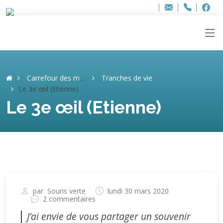
Bur
Adresse
info
..hâthe..
Tel.
Tel.
ag
+32
F
F
e-
mail
:
Carrefour des mémoires
Tranches de vie
Le 3e œil (Etienne)
Le 3e œil (Etienne)
par
Souris verte
lundi 30 mars 2020
2 commentaires
J’ai envie de vous partager un souvenir