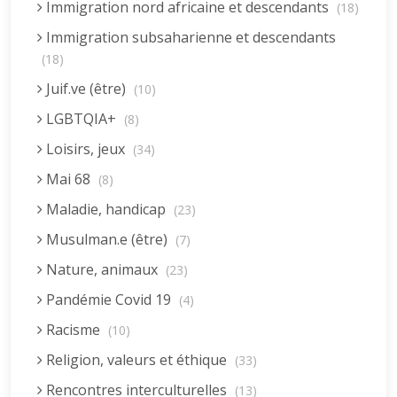
Immigration nord africaine et descendants
(18)
Immigration subsaharienne et descendants
(18)
Juif.ve (être)
(10)
LGBTQIA+
(8)
Loisirs, jeux
(34)
Mai 68
(8)
Maladie, handicap
(23)
Musulman.e (être)
(7)
Nature, animaux
(23)
Pandémie Covid 19
(4)
Racisme
(10)
Religion, valeurs et éthique
(33)
Rencontres interculturelles
(13)