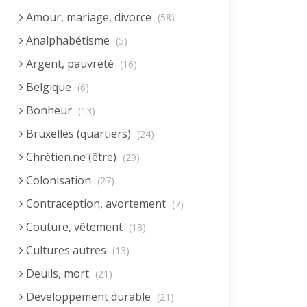
Amour, mariage, divorce
(58)
Analphabétisme
(5)
Argent, pauvreté
(16)
Belgique
(6)
Bonheur
(13)
Bruxelles (quartiers)
(24)
Chrétien.ne (être)
(29)
Colonisation
(27)
Contraception, avortement
(7)
Couture, vêtement
(18)
Cultures autres
(13)
Deuils, mort
(21)
Developpement durable
(21)