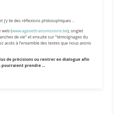
"
t j’y lie des réflexions philosophiques …
e web (
www.agesettransmissions.be
), onglet
ranches de vie" et ensuite sur "témoignages du
rez accès à l’ensemble des textes que nous avons
us de précisions ou rentrer en dialogue afin
s pourraient prendre ...