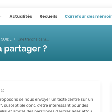
Actualités
Recueils
Carrefour des mémoi
GUIDE
Une tranche de vie à partager ?
à partager ?
020
proposons de nous envoyer un texte centré sur un
e", susceptible donc, d’être intéressant pour des
ilial et amical, des personnes d’autres âges et/ou