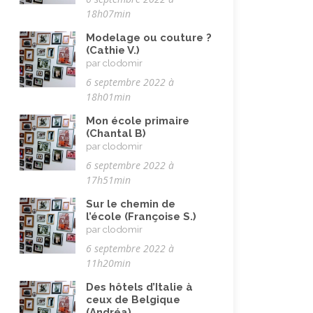
Pandémie Covid 19
(4)
18h07min
Parents (être)
(19)
Modelage ou couture ?
Racisme
(10)
(Cathie V.)
par clodomir
Religion, valeurs et éthique
(33)
6 septembre 2022 à
Rencontres interculturelles
(13)
18h01min
Retraite
(4)
Mon école primaire
(Chantal B)
Rêves
(12)
par clodomir
6 septembre 2022 à
Solidarité
(24)
17h51min
Solitude
(8)
Sur le chemin de
Technologie (évolution)
(24)
l’école (Françoise S.)
par clodomir
Travail
(102)
6 septembre 2022 à
Vacances
(19)
11h20min
Vie quotidienne
(44)
Des hôtels d’Italie à
ceux de Belgique
Vieillissement
(20)
(Andréa)