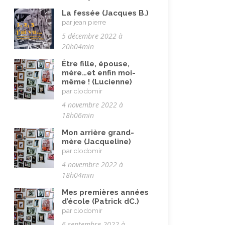
Immigration autre
(3)
La fessée (Jacques B.)
Immigration européenne et
par jean pierre
descendants
(23)
5 décembre 2022 à
20h04min
Immigration nord africaine et
descendants
(18)
Être fille, épouse,
mère…et enfin moi-
Immigration subsaharienne et
même ! (Lucienne)
descendants
(18)
par clodomir
4 novembre 2022 à
Juif.ve (être)
(10)
18h06min
LGBTQIA+
(8)
Mon arrière grand-
Loisirs, jeux
(34)
mère (Jacqueline)
par clodomir
Mai 68
(8)
4 novembre 2022 à
Maladie, handicap
(23)
18h04min
Musulman.e (être)
(7)
Mes premières années
d’école (Patrick dC.)
Nature, animaux
(23)
par clodomir
6 septembre 2022 à