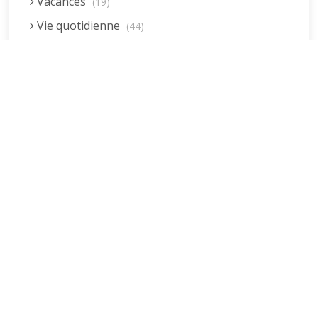
Vacances
(19)
Vie quotidienne
(44)
Vieillissement
(20)
Voyages
(38)
Dernières réponses
La fessée (Jacques B.)
par jean pierre
5 décembre 2022 à 20h04min
Être fille, épouse, mère…et enfin
moi-même ! (Lucienne)
par clodomir
4 novembre 2022 à 18h06min
Mon arrière grand-mère
(Jacqueline)
par clodomir