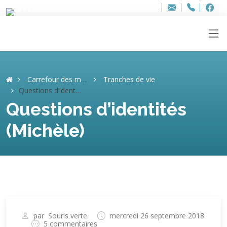
Bur
Adresse
info
..hâthe..
Tel.
Tel.
ag
+32
F
F
e-
mail
:
Carrefour des mémoires
Tranches de vie
Questions d’identités (Michèle)
Questions d’identités
(Michèle)
par
Souris verte
mercredi 26 septembre 2018
5 commentaires