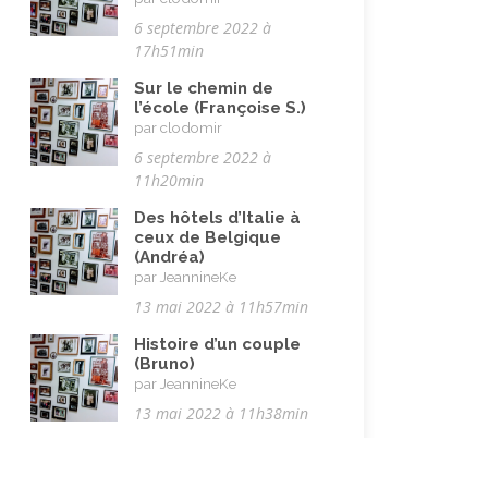
6 septembre 2022 à
17h51min
Sur le chemin de
l’école (Françoise S.)
par clodomir
6 septembre 2022 à
11h20min
Des hôtels d’Italie à
ceux de Belgique
(Andréa)
par JeannineKe
13 mai 2022 à 11h57min
Histoire d’un couple
(Bruno)
par JeannineKe
13 mai 2022 à 11h38min
Un oncle pas comme
les autres (Cathie)