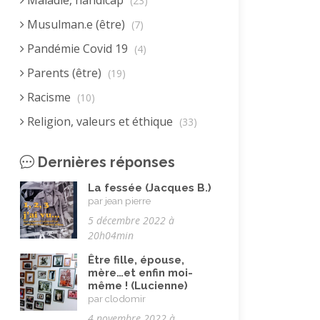
Maladie, handicap
(23)
Musulman.e (être)
(7)
Pandémie Covid 19
(4)
Parents (être)
(19)
Racisme
(10)
Religion, valeurs et éthique
(33)
Rencontres interculturelles
(13)
Dernières réponses
Retraite
(4)
La fessée (Jacques B.)
Rêves
(12)
par jean pierre
Solidarité
(24)
5 décembre 2022 à
20h04min
Solitude
(8)
Être fille, épouse,
Technologie (évolution)
(24)
mère…et enfin moi-
même ! (Lucienne)
Travail
(102)
par clodomir
Vacances
(19)
4 novembre 2022 à