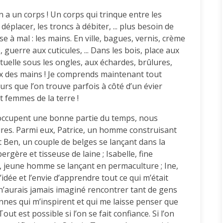
n a un corps ! Un corps qui trinque entre les
éplacer, les troncs à débiter, ... plus besoin de
se à mal : les mains. En ville, bagues, vernis, crème
guerre aux cuticules, ... Dans les bois, place aux
tuelle sous les ongles, aux échardes, brûlures,
 des mains ! Je comprends maintenant tout
durs que l’on trouve parfois à côté d’un évier
 femmes de la terre !
 occupent une bonne partie du temps, nous
res. Parmi eux, Patrice, un homme construisant
t Ben, un couple de belges se lançant dans la
gère et tisseuse de laine ; Isabelle, fine
f, jeune homme se lançant en permaculture ; Ine,
l’idée et l’envie d’apprendre tout ce qui m’était
 n’aurais jamais imaginé rencontrer tant de gens
nes qui m’inspirent et qui me laisse penser que
ut est possible si l’on se fait confiance. Si l’on