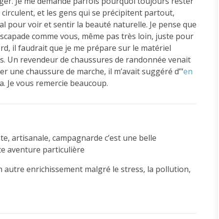
ager. Je me demande parfois pourquoi toujours rester
i circulent, et les gens qui se précipitent partout,
éal pour voir et sentir la beauté naturelle. Je pense que
te escapade comme vous, même pas très loin, juste pour
ord, il faudrait que je me prépare sur le matériel
nts. Un revendeur de chaussures de randonnée venait
ter une chaussure de marche, il m’avait suggéré d’"
en
ela. Je vous remercie beaucoup.
nte, artisanale, campagnarde c’est une belle
e aventure particulière
un autre enrichissement malgré le stress, la pollution,