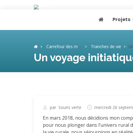
Projets
Page home
Carrefour des mémoires
Tranches de vie
Un v
Un voyage initiatiqu
par
Souris verte
mercredi 26 septem
En mars 2018, nous décidions mon compa
pour nous plonger dans l’univers rural 
la vie rurale, nous séjournions en réalit