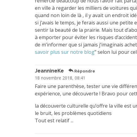
remercie beaucoup de nous l’avoir fait part
en ville à regarder les milliers de voitures qu
quand non loin de là , il y avait un endroit id
si j’avais le temps, je ferais aussi une peti
sentir la beauté de la prairie. Mais tout d’ab
à emporter pour éviter les risques d’accide
de m’informer que si jamais j’imaginais ache
savoir plus sur notre blog
" selon lui pour c
JeannineKe
Répondre
18 novembre 2018, 08:41
Faire une parenthèse, tester une vie différe
expérience, une découverte ! Bravo pour cett
la découverte culturelle qu’offre la ville est 
le bruit, les problèmes quotidiens
Tout est relatif ...