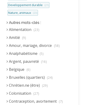
Developpement durable
(21)
Nature, animaux
(23)
Autres mots-clés :
Alimentation
(23)
Amitié
(9)
Amour, mariage, divorce
(58)
Analphabétisme
(5)
Argent, pauvreté
(16)
Belgique
(6)
Bruxelles (quartiers)
(24)
Chrétien.ne (être)
(29)
Colonisation
(27)
Contraception, avortement
(7)