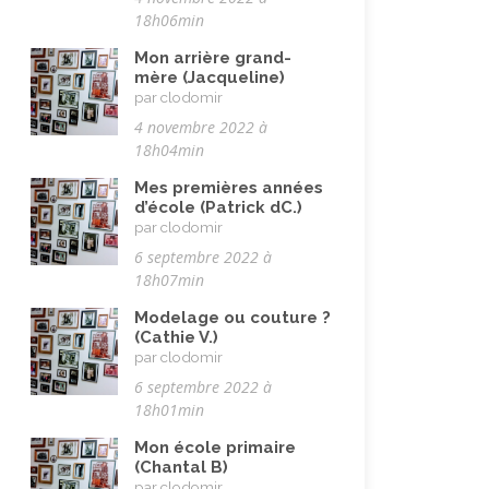
18h06min
Vie quotidienne
(44)
Mon arrière grand-
Vieillissement
(20)
mère (Jacqueline)
par clodomir
Voyages
(38)
4 novembre 2022 à
18h04min
Mes premières années
d’école (Patrick dC.)
par clodomir
6 septembre 2022 à
18h07min
Modelage ou couture ?
(Cathie V.)
par clodomir
6 septembre 2022 à
18h01min
Mon école primaire
(Chantal B)
par clodomir