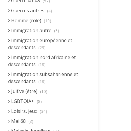
Guerre 40-45
(57)
Guerres autres
(4)
Homme (rôle)
(19)
Immigration autre
(3)
Immigration européenne et
descendants
(23)
Immigration nord africaine et
descendants
(18)
Immigration subsaharienne et
descendants
(18)
Juif.ve (être)
(10)
LGBTQIA+
(8)
Loisirs, jeux
(34)
Mai 68
(8)