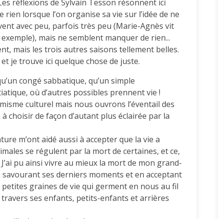
 Les réflexions de Sylvain Tesson résonnent ici
rien lorsque l’on organise sa vie sur l’idée de ne
ent avec peu, parfois très peu (Marie-Agnès vit
ar exemple), mais ne semblent manquer de rien...
ent, mais les trois autres saisons tellement belles.
 je trouve ici quelque chose de juste.
s qu’un congé sabbatique, qu’un simple
iatique, où d’autres possibles prennent vie !
amisme culturel mais nous ouvrons l’éventail des
a à choisir de façon d’autant plus éclairée par la
ure m’ont aidé aussi à accepter que la vie a
males se régulent par la mort de certaines, et ce,
. J’ai pu ainsi vivre au mieux la mort de mon grand-
en savourant ses derniers moments et en acceptant
de petites graines de vie qui germent en nous au fil
travers ses enfants, petits-enfants et arrières