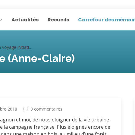
Actualités
Recueils
Carrefour des mémoi
oyage initiatique (Anne-Claire)
e (Anne-Claire)
bre 2018
3 commentaires
gnon et moi, de nous éloigner de la vie urbaine
de la campagne française. Plus éloignés encore de
é dans une maison en bois, au milieu d’une forêt