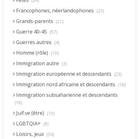
Fêtes
(24)
Francophones, néerlandophones
(25)
Grands-parents
(21)
Guerre 40-45
(57)
Guerres autres
(4)
Homme (rôle)
(19)
Immigration autre
(3)
Immigration européenne et descendants
(23)
Immigration nord africaine et descendants
(18)
Immigration subsaharienne et descendants
(18)
Juif.ve (être)
(10)
LGBTQIA+
(8)
Loisirs, jeux
(34)