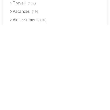
Travail
(102)
Vacances
(19)
Vieillissement
(20)
Voyages
(38)
Dernières réponses
La fessée (Jacques B.)
par jean pierre
5 décembre 2022 à 20h04min
Être fille, épouse, mère…et enfin
moi-même ! (Lucienne)
par clodomir
4 novembre 2022 à 18h06min
Mon arrière grand-mère
(Jacqueline)
par clodomir