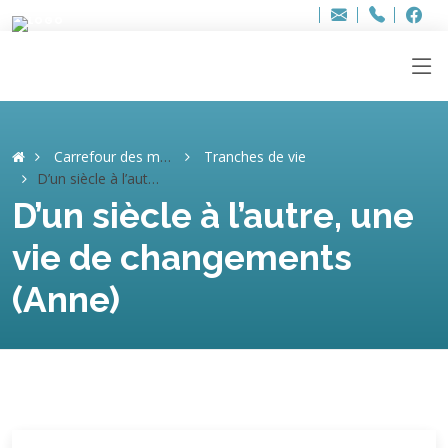
Bur
Adresse
info
..hâthe..
Tel.
Tel.
ag
+32
F
F
e-
mail
:
Carrefour des mémoires
Tranches de vie
D’un siècle à l’autre, une vie de changements (Anne)
D’un siècle à l’autre, une
vie de changements
(Anne)