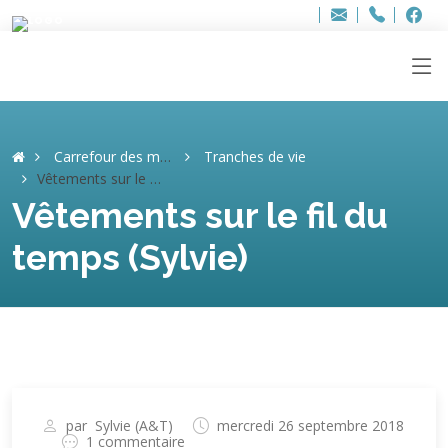
Bur
Adresse
info
..hâthe..
Tel.
Tel.
ag
+32
F
F
e-
mail
:
Carrefour des mémoires
Tranches de vie
Vêtements sur le fil du temps (Sylvie)
Vêtements sur le fil du
temps (Sylvie)
par
Sylvie (A&T)
mercredi 26 septembre 2018
1 commentaire