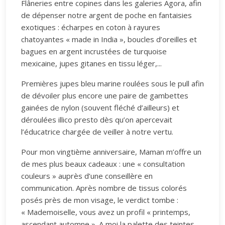
Flâneries entre copines dans les galeries Agora, afin
de dépenser notre argent de poche en fantaisies
exotiques : écharpes en coton à rayures
chatoyantes « made in India », boucles d’oreilles et
bagues en argent incrustées de turquoise
mexicaine, jupes gitanes en tissu léger,...
Premières jupes bleu marine roulées sous le pull afin
de dévoiler plus encore une paire de gambettes
gainées de nylon (souvent fléché d’ailleurs) et
déroulées illico presto dès qu’on apercevait
l’éducatrice chargée de veiller à notre vertu.
Pour mon vingtième anniversaire, Maman m’offre un
de mes plus beaux cadeaux : une « consultation
couleurs » auprès d’une conseillère en
communication. Après nombre de tissus colorés
posés près de mon visage, le verdict tombe :
« Mademoiselle, vous avez un profil « printemps,
ascendant automne ». A moi la palette des teintes