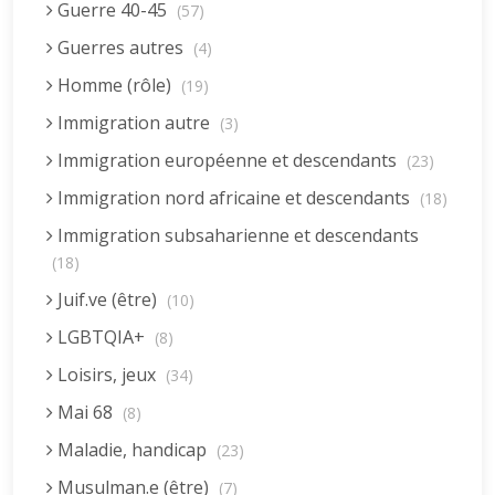
Guerre 40-45
(57)
Guerres autres
(4)
Homme (rôle)
(19)
Immigration autre
(3)
Immigration européenne et descendants
(23)
Immigration nord africaine et descendants
(18)
Immigration subsaharienne et descendants
(18)
Juif.ve (être)
(10)
LGBTQIA+
(8)
Loisirs, jeux
(34)
Mai 68
(8)
Maladie, handicap
(23)
Musulman.e (être)
(7)