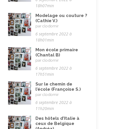
Pandémie Covid 19
(4)
18h07min
Parents (être)
(19)
Modelage ou couture ?
Racisme
(10)
(Cathie V.)
par clodomir
Religion, valeurs et éthique
(33)
6 septembre 2022 à
Rencontres interculturelles
(13)
18h01min
Retraite
(4)
Mon école primaire
(Chantal B)
Rêves
(12)
par clodomir
6 septembre 2022 à
Solidarité
(24)
17h51min
Solitude
(8)
Sur le chemin de
Technologie (évolution)
(24)
l’école (Françoise S.)
par clodomir
Travail
(102)
6 septembre 2022 à
Vacances
(19)
11h20min
Vie quotidienne
(44)
Des hôtels d’Italie à
ceux de Belgique
Vieillissement
(20)
(Andréa)