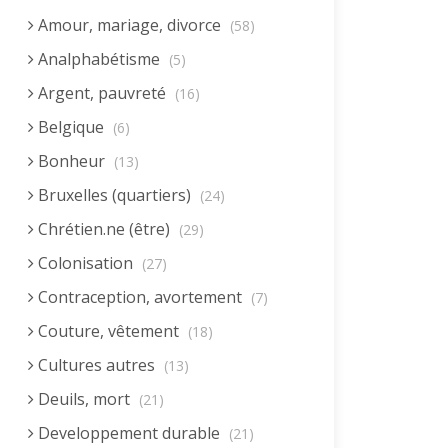
Amour, mariage, divorce
(58)
Analphabétisme
(5)
Argent, pauvreté
(16)
Belgique
(6)
Bonheur
(13)
Bruxelles (quartiers)
(24)
Chrétien.ne (être)
(29)
Colonisation
(27)
Contraception, avortement
(7)
Couture, vêtement
(18)
Cultures autres
(13)
Deuils, mort
(21)
Developpement durable
(21)