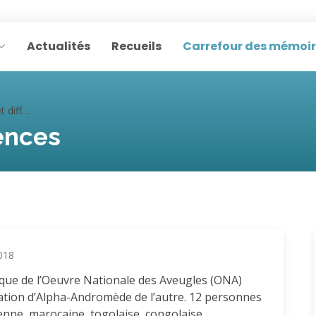
Actualités
Recueils
Carrefour des mémoi
érences
ences
018
èque de l’Oeuvre Nationale des Aveugles (ONA)
ation d’Alpha-Andromède de l’autre. 12 personnes
lienne, marocaine, togolaise, congolaise,