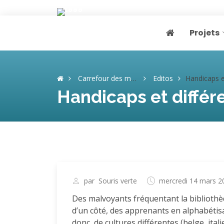
Projets
Page home
Carrefour des mémoires
Editos
Handicaps et diff
Handicaps et différ
par
Souris verte
mercredi 14 mars 2
Des malvoyants fréquentant la biblioth
d’un côté, des apprenants en alphabétis
donc, de cultures différentes (belge, ita