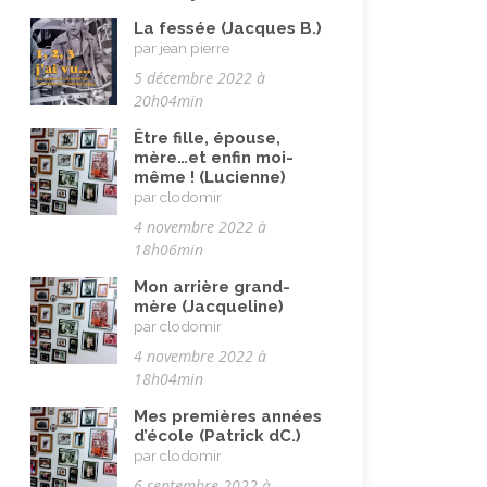
Immigration autre
(3)
La fessée (Jacques B.)
Immigration européenne et
par jean pierre
descendants
(23)
5 décembre 2022 à
20h04min
Immigration nord africaine et
descendants
(18)
Être fille, épouse,
mère…et enfin moi-
Immigration subsaharienne et
même ! (Lucienne)
descendants
(18)
par clodomir
4 novembre 2022 à
Juif.ve (être)
(10)
18h06min
LGBTQIA+
(8)
Mon arrière grand-
Loisirs, jeux
(34)
mère (Jacqueline)
par clodomir
Mai 68
(8)
4 novembre 2022 à
Maladie, handicap
(23)
18h04min
Musulman.e (être)
(7)
Mes premières années
d’école (Patrick dC.)
Nature, animaux
(23)
par clodomir
6 septembre 2022 à