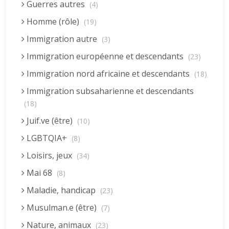
Guerres autres
(4)
Homme (rôle)
(19)
Immigration autre
(3)
Immigration européenne et descendants
(23)
Immigration nord africaine et descendants
(18)
Immigration subsaharienne et descendants
(18)
Juif.ve (être)
(10)
LGBTQIA+
(8)
Loisirs, jeux
(34)
Mai 68
(8)
Maladie, handicap
(23)
Musulman.e (être)
(7)
Nature, animaux
(23)