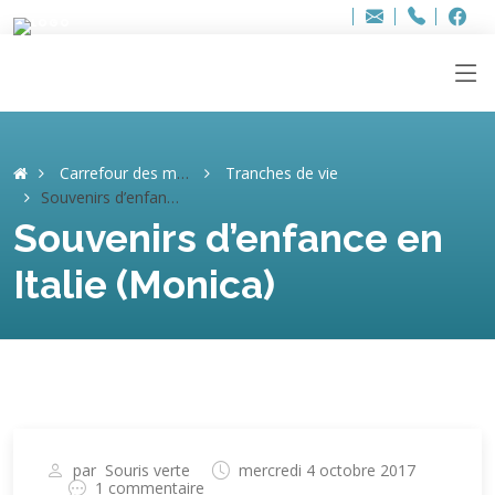
Bur
Adresse
info
..hâthe..
Tel.
Tel.
ag
+32
F
F
e-
mail
:
Carrefour des mémoires
Tranches de vie
Souvenirs d’enfance en Italie (Monica)
Souvenirs d’enfance en
Italie (Monica)
par
Souris verte
mercredi 4 octobre 2017
1 commentaire