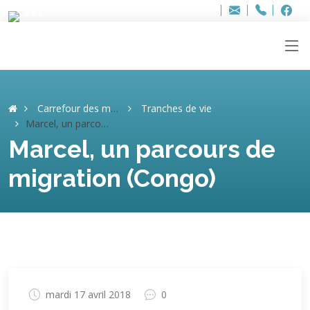
Bur
Adresse
info
..hâthe..
Tel.
Tel.
ag
+32
F
F
e-
mail
:
Carrefour des mémoires
Tranches de vie
Marcel, un parcours de migration (Congo)
Marcel, un parcours de
migration (Congo)
mardi 17 avril 2018
0