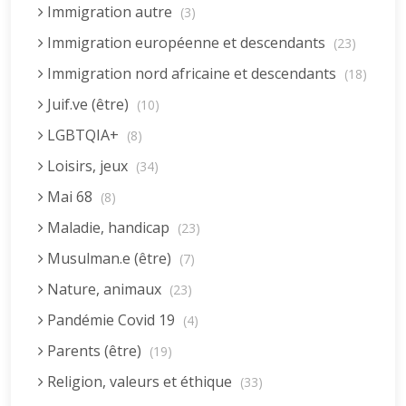
Immigration autre
(3)
Immigration européenne et descendants
(23)
Immigration nord africaine et descendants
(18)
Juif.ve (être)
(10)
LGBTQIA+
(8)
Loisirs, jeux
(34)
Mai 68
(8)
Maladie, handicap
(23)
Musulman.e (être)
(7)
Nature, animaux
(23)
Pandémie Covid 19
(4)
Parents (être)
(19)
Religion, valeurs et éthique
(33)