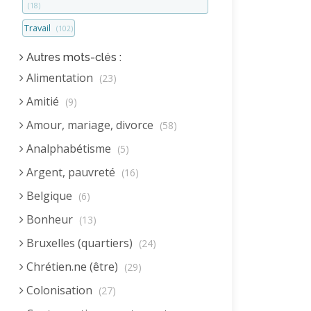
(18)
Travail
(102)
Autres mots-clés :
Alimentation
(23)
Amitié
(9)
Amour, mariage, divorce
(58)
Analphabétisme
(5)
Argent, pauvreté
(16)
Belgique
(6)
Bonheur
(13)
Bruxelles (quartiers)
(24)
Chrétien.ne (être)
(29)
Colonisation
(27)