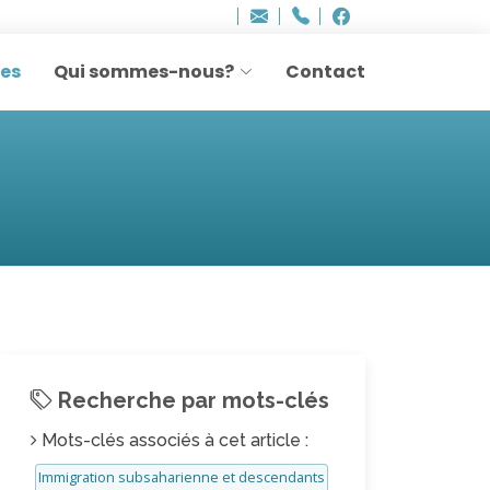
Bureau - Sylvie Ler
Adresse
info
..hâthe..
Tel.
Tel.
agesettransmissio
+32 (0)2 514 45 61
Facebook
Facebook
e-
mail
res
Qui sommes-nous?
Contact
:
Recherche par mots-clés
Mots-clés associés à cet article :
Immigration subsaharienne et descendants