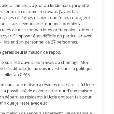
blierai jamais. Du jour au lendemain, j’ai quitté
résenté en costume et cravate. J’avais fait
ant, mes collègues disaient que j’étais courageux
que je suis devenu directeur, mes premiers
certains de mes compatriotes prétendaient obtenir
royer. S’imposer était difficile en particulier avec
e 51 lits et d’un personnel de 27 personnes.
e gérais seul la maison de repos.
 me suis retrouvé sans travail, au chômage. Mon
très difficile. Je me suis investi dans la politique
seiller au CPAS.
ion dans une maison « résidence services » à Uccle.
 eu la possibilité de devenir directeur d’une maison
départ les résidents à Uccle ont tout fait pour
fin que je reste avec eux.
’une maison de repos à Anderlecht. J’ai demandé à