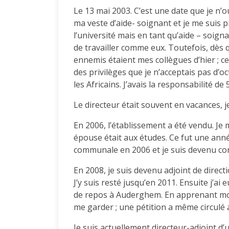
Le 13 mai 2003. C’est une date que je n’ou
ma veste d’aide- soignant et je me suis p
l’université mais en tant qu’aide – soign
de travailler comme eux. Toutefois, dès 
ennemis étaient mes collègues d’hier ; 
des privilèges que je n’acceptais pas d’oct
les Africains. J’avais la responsabilité d
Le directeur était souvent en vacances, j
En 2006, l’établissement a été vendu. Je
épouse était aux études. Ce fut une année 
communale en 2006 et je suis devenu con
En 2008, je suis devenu adjoint de direct
J’y suis resté jusqu’en 2011. Ensuite j’ai
de repos à Auderghem. En apprenant mon 
me garder ; une pétition a même circulé a
Je suis actuellement directeur-adjoint d