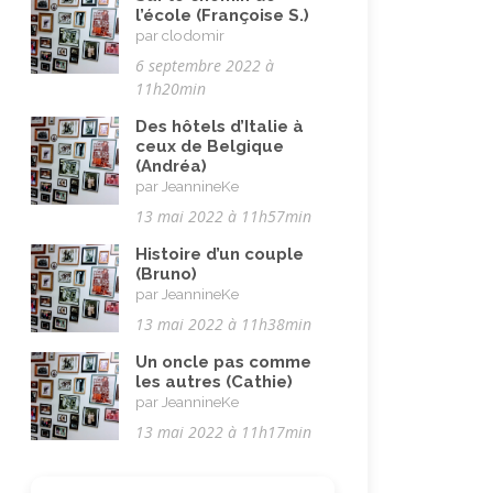
l’école (Françoise S.)
par clodomir
6 septembre 2022 à
11h20min
Des hôtels d’Italie à
ceux de Belgique
(Andréa)
par JeannineKe
13 mai 2022 à 11h57min
Histoire d’un couple
(Bruno)
par JeannineKe
13 mai 2022 à 11h38min
Un oncle pas comme
les autres (Cathie)
par JeannineKe
13 mai 2022 à 11h17min