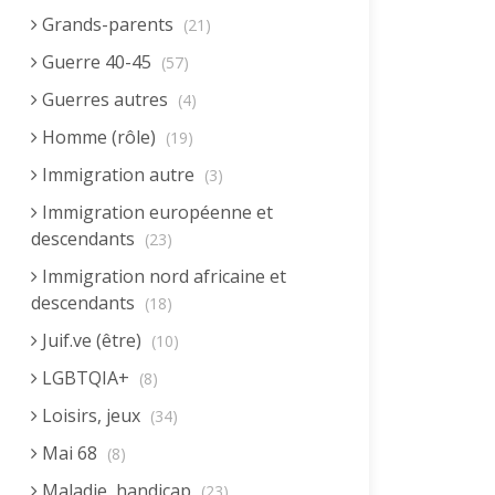
Grands-parents
(21)
Guerre 40-45
(57)
Guerres autres
(4)
Homme (rôle)
(19)
Immigration autre
(3)
Immigration européenne et
descendants
(23)
Immigration nord africaine et
descendants
(18)
Juif.ve (être)
(10)
LGBTQIA+
(8)
Loisirs, jeux
(34)
Mai 68
(8)
Maladie, handicap
(23)