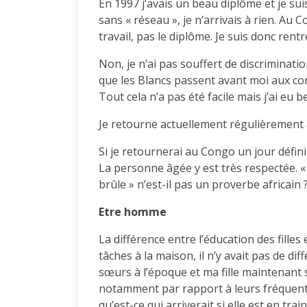
En 1997 j’avais un beau diplôme et je s
sans « réseau », je n’arrivais à rien. Au 
travail, pas le diplôme. Je suis donc rent
Non, je n’ai pas souffert de discriminati
que les Blancs passent avant moi aux con
Tout cela n’a pas été facile mais j’ai eu 
Je retourne actuellement régulièrement 
Si je retournerai au Congo un jour définit
La personne âgée y est très respectée. «
brûle » n’est-il pas un proverbe africain 
Etre homme
La différence entre l’éducation des fille
tâches à la maison, il n’y avait pas de di
sœurs à l’époque et ma fille maintenant 
notamment par rapport à leurs fréquentat
qu’est-ce qui arriverait si elle est en tra