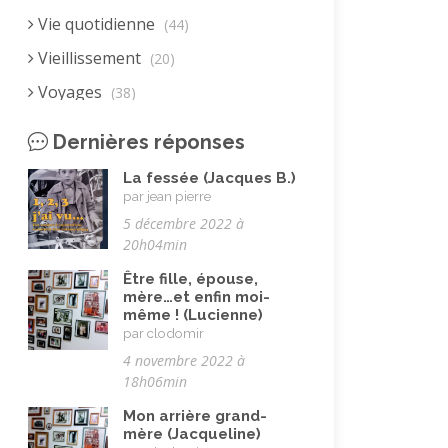
Vie quotidienne
(44)
Vieillissement
(20)
Voyages
(38)
Dernières réponses
La fessée (Jacques B.)
par jean pierre
5 décembre 2022 à
20h04min
Être fille, épouse,
mère…et enfin moi-
même ! (Lucienne)
par clodomir
4 novembre 2022 à
18h06min
Mon arrière grand-
mère (Jacqueline)