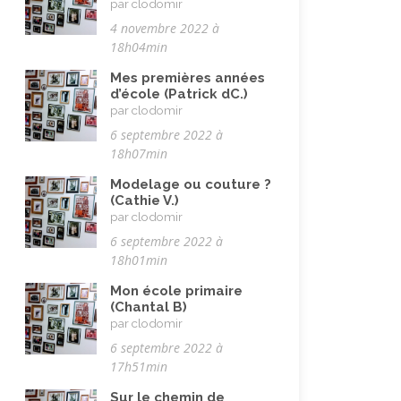
par clodomir
4 novembre 2022 à
18h04min
Mes premières années
d’école (Patrick dC.)
par clodomir
6 septembre 2022 à
18h07min
Modelage ou couture ?
(Cathie V.)
par clodomir
6 septembre 2022 à
18h01min
Mon école primaire
(Chantal B)
par clodomir
6 septembre 2022 à
17h51min
Sur le chemin de