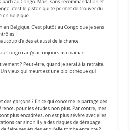
uis parti au Congo. Mais, sans recommandation et
Congo, c’est le piston qui te permet de trouver du
ré en Belgique.
on en Belgique. C’est plutôt au Congo que je sens
trôles !
beaucoup d’aides et aussi de la chance.
au Congo car j’y ai toujours ma maman.
ivement ? Peut-être, quand je serai à la retraite.
 Un vieux qui meurt est une bibliothèque qui
?
s et des garçons ? En ce qui concerne le partage des
fférence, pour les études non plus. Par contre, mes
sont plus encadrées, on est plus sévère avec elles
ions car sinon il y a des risques de dérapage :
in de faire ses études et qu’elle tombe enceinte ?