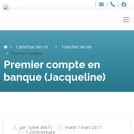
Bur
Adresse
info
..hâthe..
Tel.
Tel.
ag
+32
F
F
e-
mail
:
Carrefour des mémoires
Tranches de vie
Premier compte en banque (Jacqueline)
Premier compte en
banque (Jacqueline)
par
Sylvie (A&T)
mardi 7 mars 2017
1 commentaire