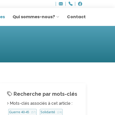
Bureau - Sylvie Ler
Adresse
info
..hâthe..
Tel.
Tel.
agesettransmissio
+32 (0)2 514 45 61
Facebook
Facebook
e-
mail
res
Qui sommes-nous?
Contact
:
Recherche par mots-clés
Mots-clés associés à cet article :
Guerre 40-45
Solidarité
(57)
(24)