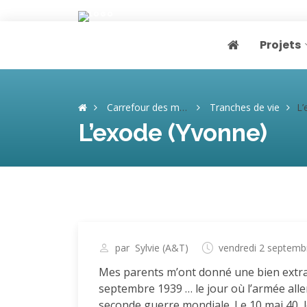
Projets
Page home
Carrefour des mémoires
Tranches de vie
L’
L’exode (Yvonne)
par
Sylvie (A&T)
vendredi 2 septemb
Mes parents m’ont donné une bien extraor
septembre 1939 … le jour où l’armée alle
seconde guerre mondiale. Le 10 mai 40, 