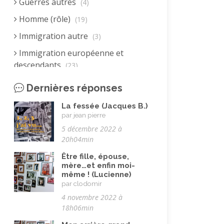
Guerres autres
(4)
Homme (rôle)
(19)
Immigration autre
(3)
Immigration européenne et
descendants
(23)
Immigration nord africaine et
Dernières réponses
descendants
(18)
La fessée (Jacques B.)
Immigration subsaharienne et
par jean pierre
descendants
(18)
5 décembre 2022 à
Juif.ve (être)
20h04min
(10)
LGBTQIA+
Être fille, épouse,
(8)
mère…et enfin moi-
Loisirs, jeux
(34)
même ! (Lucienne)
par clodomir
Mai 68
(8)
4 novembre 2022 à
Maladie, handicap
18h06min
(23)