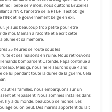
t moi, bébé de 9 mois, nous quittons Bruxelles
lant à l’INR, l’ancêtre de la RTBF. Il est obligé
de l’INR et le gouvernement belge en exil.
sûr, je suis beaucoup trop petite pour être
r de moi. Maman a raconté et a écrit cette
 sa plume et sa mémoire.
près 25 heures de route sous les
fuite et des maisons en ruine. Nous retrouvons
 Allemands bombardent Ostende. Papa continue à
à Bordeaux. Mais ça, nous ne le saurons que 4 ans
 de lui pendant toute la durée de la guerre. Cela
man.
 d’autres familles, nous embarquons sur un
assent et repassent. Nous sommes installés dans
ien. Il y a du monde, beaucoup de monde. Les
 soulage où on peut. Des marins apportent du lait