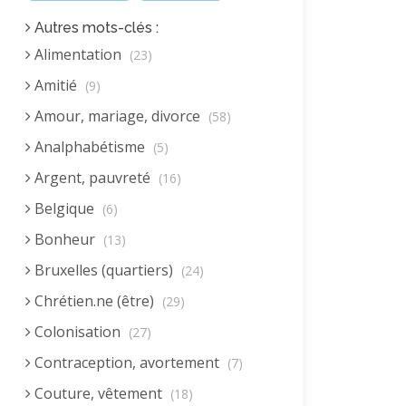
Autres mots-clés :
Alimentation
(23)
Amitié
(9)
Amour, mariage, divorce
(58)
Analphabétisme
(5)
Argent, pauvreté
(16)
Belgique
(6)
Bonheur
(13)
Bruxelles (quartiers)
(24)
Chrétien.ne (être)
(29)
Colonisation
(27)
Contraception, avortement
(7)
Couture, vêtement
(18)