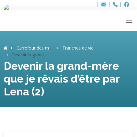
Bur
Adresse
info
..hâthe..
Tel.
Tel.
ag
+32
F
F
e-
mail
:
Carrefour des mémoires
Tranches de vie
Devenir la grand-mère que je rêvais d’être par Lena (2)
Devenir la grand-mère
que je rêvais d’être par
Lena (2)