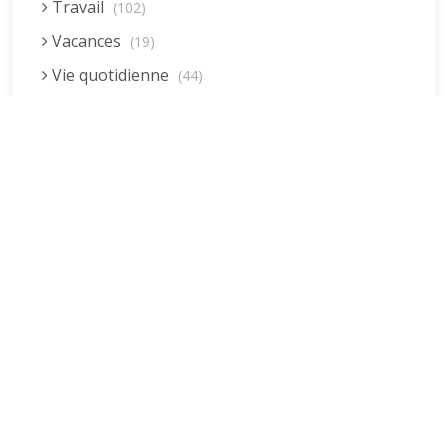
Travail
(102)
Vacances
(19)
Vie quotidienne
(44)
Vieillissement
(20)
Voyages
(38)
Dernières réponses
La fessée (Jacques B.)
par jean pierre
5 décembre 2022 à 20h04min
Être fille, épouse, mère…et enfin
moi-même ! (Lucienne)
par clodomir
4 novembre 2022 à 18h06min
Mon arrière grand-mère
(Jacqueline)