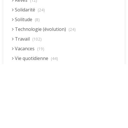
Rêves
(12)
Solidarité
(24)
Solitude
(8)
Technologie (évolution)
(24)
Travail
(102)
Vacances
(19)
Vie quotidienne
(44)
Vieillissement
(20)
Voyages
(38)
Dernières réponses
La fessée (Jacques B.)
par jean pierre
5 décembre 2022 à 20h04min