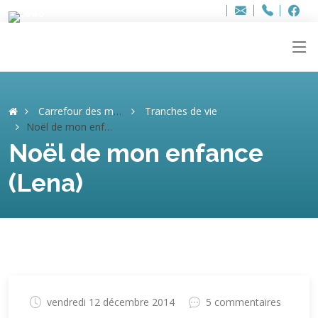
Bur
Adresse
info
..hâthe..
Tel.
Tel.
ag
+32
F
F
e-
mail
:
Carrefour des mémoires
Tranches de vie
Noël de mon enfance (Lena)
Noël de mon enfance
(Lena)
vendredi 12 décembre 2014
5 commentaires