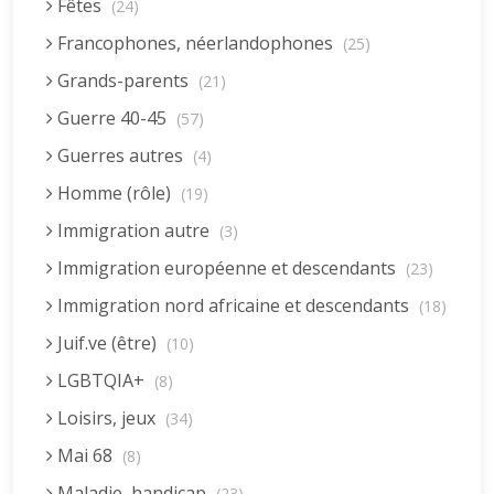
Fêtes
(24)
Francophones, néerlandophones
(25)
Grands-parents
(21)
Guerre 40-45
(57)
Guerres autres
(4)
Homme (rôle)
(19)
Immigration autre
(3)
Immigration européenne et descendants
(23)
Immigration nord africaine et descendants
(18)
Juif.ve (être)
(10)
LGBTQIA+
(8)
Loisirs, jeux
(34)
Mai 68
(8)
Maladie, handicap
(23)