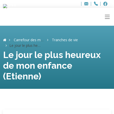
Bur
Adresse
info
..hâthe..
Tel.
Tel.
ag
+32
F
F
e-
mail
:
Carrefour des mémoires
Tranches de vie
Le jour le plus heureux de mon enfance (Etienne)
Le jour le plus heureux
de mon enfance
(Etienne)