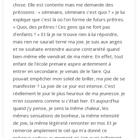
chose. Elle est contente mais me demande des
précisions : « séminaire, séminaire c’est quoi ? » Je lui
explique que c’est là où l’on forme de futurs prêtres.
« Quoi, des prêtres ! Ces gens qui ne font pas
d’enfants ? » Et là je ne trouve rien à lui répondre,
mais rien ne saurait ternir ma joie. Je suis aux anges
et ne souhaite entendre aucune contrariété quand
bien-même elle viendrait de ma mère. En effet, tout
enfant de l’école primaire aspire ardemment à
entrer en secondaire. Je venais de le faire. Qui
pouvait empêcher mon soleil de briller, ma joie de se
manifester ? La joie de ce jour est intense. C’est
réellement le jour le plus heureux de ma jeunesse. Je
m’en souviens comme si c’était hier. Et aujourd’hui
quand j’y pense, je sens la même chaleur, les
mêmes sensations de bonheur, la même intensité
de joie, la même légèreté remonter en moi. Et je
remercie amplement le ciel qui m’a donné ce
précieux cadeau au moment où j’en avais tellement