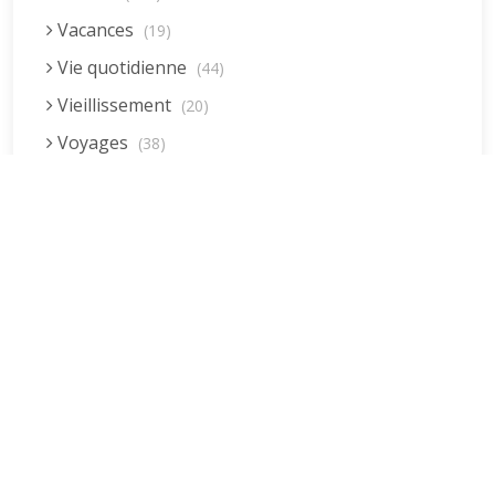
Vacances
(19)
Vie quotidienne
(44)
Vieillissement
(20)
Voyages
(38)
Dernières réponses
La fessée (Jacques B.)
par jean pierre
5 décembre 2022 à 20h04min
Être fille, épouse, mère…et enfin
moi-même ! (Lucienne)
par clodomir
4 novembre 2022 à 18h06min
Mon arrière grand-mère
(Jacqueline)