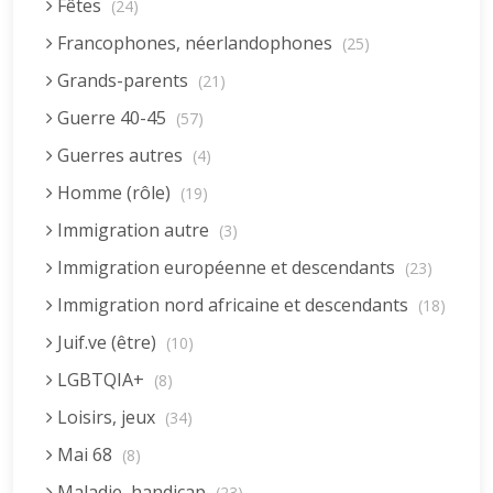
Fêtes
(24)
Francophones, néerlandophones
(25)
Grands-parents
(21)
Guerre 40-45
(57)
Guerres autres
(4)
Homme (rôle)
(19)
Immigration autre
(3)
Immigration européenne et descendants
(23)
Immigration nord africaine et descendants
(18)
Juif.ve (être)
(10)
LGBTQIA+
(8)
Loisirs, jeux
(34)
Mai 68
(8)
Maladie, handicap
(23)