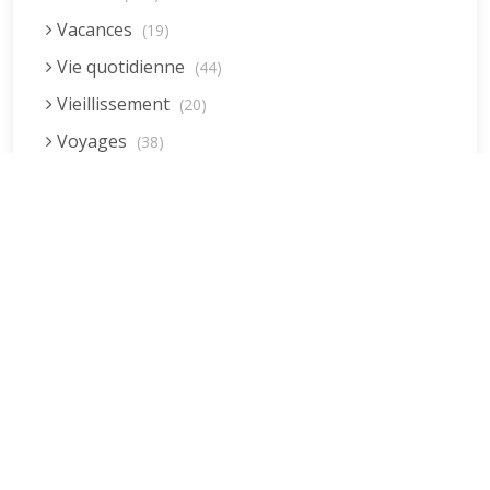
Vacances
(19)
Vie quotidienne
(44)
Vieillissement
(20)
Voyages
(38)
Dernières réponses
La fessée (Jacques B.)
par jean pierre
5 décembre 2022 à 20h04min
Être fille, épouse, mère…et enfin
moi-même ! (Lucienne)
par clodomir
4 novembre 2022 à 18h06min
Mon arrière grand-mère
(Jacqueline)