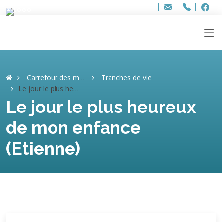
Bur
Adresse
info
..hâthe..
Tel.
Tel.
ag
+32
F
F
e-
mail
:
Carrefour des mémoires
Tranches de vie
Le jour le plus heureux de mon enfance (Etienne)
Le jour le plus heureux
de mon enfance
(Etienne)