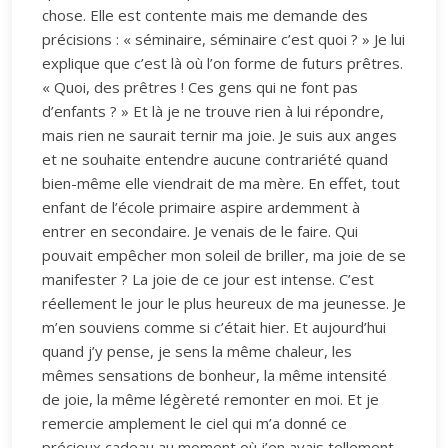
chose. Elle est contente mais me demande des
précisions : « séminaire, séminaire c’est quoi ? » Je lui
explique que c’est là où l’on forme de futurs prêtres.
« Quoi, des prêtres ! Ces gens qui ne font pas
d’enfants ? » Et là je ne trouve rien à lui répondre,
mais rien ne saurait ternir ma joie. Je suis aux anges
et ne souhaite entendre aucune contrariété quand
bien-même elle viendrait de ma mère. En effet, tout
enfant de l’école primaire aspire ardemment à
entrer en secondaire. Je venais de le faire. Qui
pouvait empêcher mon soleil de briller, ma joie de se
manifester ? La joie de ce jour est intense. C’est
réellement le jour le plus heureux de ma jeunesse. Je
m’en souviens comme si c’était hier. Et aujourd’hui
quand j’y pense, je sens la même chaleur, les
mêmes sensations de bonheur, la même intensité
de joie, la même légèreté remonter en moi. Et je
remercie amplement le ciel qui m’a donné ce
précieux cadeau au moment où j’en avais tellement