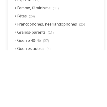
Femme, féminisme
(99)
Fêtes
(24)
Francophones, néerlandophones
(25)
Grands-parents
(21)
Guerre 40-45
(57)
Guerres autres
(4)
Homme (rôle)
(19)
Immigration autre
(3)
Immigration européenne et descendants
(23)
Immigration nord africaine et descendants
(18)
Immigration subsaharienne et descendants
(18)