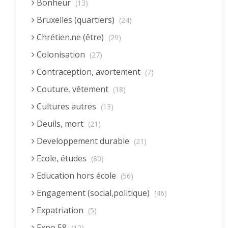
Bonheur
(13)
Bruxelles (quartiers)
(24)
Chrétien.ne (être)
(29)
Colonisation
(27)
Contraception, avortement
(7)
Couture, vêtement
(18)
Cultures autres
(13)
Deuils, mort
(21)
Developpement durable
(21)
Ecole, études
(80)
Education hors école
(56)
Engagement (social,politique)
(46)
Expatriation
(5)
Expo 58
(12)