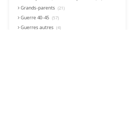
Grands-parents
(21)
Guerre 40-45
(57)
Guerres autres
(4)
Homme (rôle)
(19)
Immigration autre
(3)
Immigration européenne et descendants
(23)
Immigration nord africaine et descendants
(18)
Immigration subsaharienne et descendants
(18)
Juif.ve (être)
(10)
LGBTQIA+
(8)
Loisirs, jeux
(34)