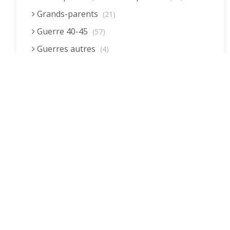
Grands-parents
(21)
Guerre 40-45
(57)
Guerres autres
(4)
Homme (rôle)
(19)
Immigration autre
(3)
Immigration européenne et descendants
(23)
Immigration nord africaine et descendants
(18)
Immigration subsaharienne et descendants
(18)
Juif.ve (être)
(10)
LGBTQIA+
(8)
Loisirs, jeux
(34)