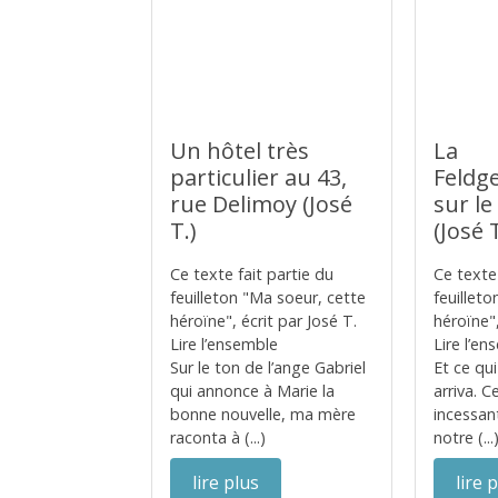
Un hôtel très
La
particulier au 43,
Feldg
rue Delimoy (José
sur le
T.)
(José T
Ce texte fait partie du
Ce texte 
feuilleton "Ma soeur, cette
feuillet
héroïne", écrit par José T.
héroïne",
Lire l’ensemble
Lire l’e
Sur le ton de l’ange Gabriel
Et ce qui
qui annonce à Marie la
arriva. C
bonne nouvelle, ma mère
incessan
raconta à (...)
notre (...
lire plus
lire 