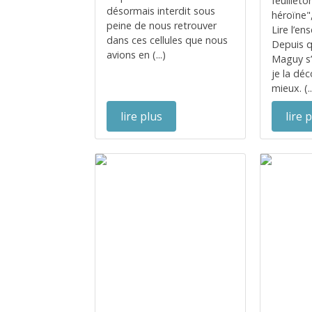
feuillet
désormais interdit sous
héroïne",
peine de nous retrouver
Lire l’e
dans ces cellules que nous
Depuis 
avions en (...)
Maguy s’
je la dé
mieux. (..
lire plus
lire 