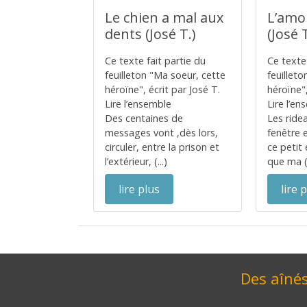
Le chien a mal aux
L’amo
dents (José T.)
(José T
Ce texte fait partie du
Ce texte 
feuilleton "Ma soeur, cette
feuillet
héroïne", écrit par José T.
héroïne",
Lire l’ensemble
Lire l’e
Des centaines de
Les ridea
messages vont ,dès lors,
fenêtre e
circuler, entre la prison et
ce peti
l’extérieur, (...)
que ma (.
lire plus
lire 
Des aînés