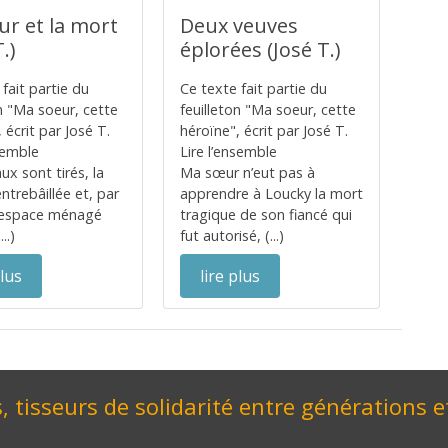
ur et la mort
Deux veuves
.)
éplorées (José T.)
fait partie du
Ce texte fait partie du
on "Ma soeur, cette
feuilleton "Ma soeur, cette
 écrit par José T.
héroïne", écrit par José T.
nsemble
Lire l’ensemble
ux sont tirés, la
Ma sœur n’eut pas à
ntrebâillée et, par
apprendre à Loucky la mort
t espace ménagé
tragique de son fiancé qui
..)
fut autorisé, (...)
plus
lire plus
, tisseurs de solidarité entre générations e