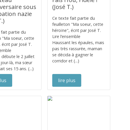
iversaire sous
(José T.)
pation nazie
Ce texte fait partie du
.)
feuilleton "Ma soeur, cette
héroïne", écrit par José T.
fait partie du
Lire l’ensemble
on "Ma soeur, cette
Haussant les épaules, mais
 écrit par José T.
pas très rassurée, maman
nsemble
se décida à gagner le
e débute le 2 juillet
corridor et (...)
 jour-là, ma sœur
ait ses 15 ans. (...)
plus
lire plus