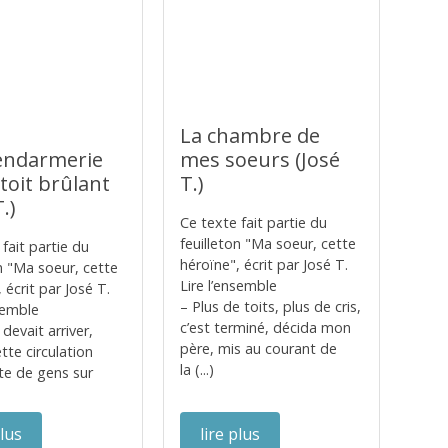
La chambre de
endarmerie
mes soeurs (José
 toit brûlant
T.)
.)
Ce texte fait partie du
feuilleton "Ma soeur, cette
fait partie du
héroïne", écrit par José T.
on "Ma soeur, cette
Lire l’ensemble
 écrit par José T.
– Plus de toits, plus de cris,
nsemble
c’est terminé, décida mon
 devait arriver,
père, mis au courant de
ette circulation
la (...)
te de gens sur
)
plus
lire plus