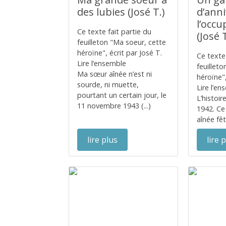
des lubies (José T.)
d’ann
l’occu
Ce texte fait partie du
(José T
feuilleton "Ma soeur, cette
héroïne", écrit par José T.
Ce texte 
Lire l’ensemble
feuillet
Ma sœur aînée n’est ni
héroïne",
sourde, ni muette,
Lire l’e
pourtant un certain jour, le
L’histoir
11 novembre 1943 (...)
1942. Ce
aînée fêt
lire plus
lire 