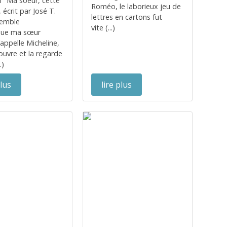
on "Ma soeur, cette
Roméo, le laborieux jeu de
 écrit par José T.
lettres en cartons fut
nsemble
vite (...)
que ma sœur
appelle Micheline,
couvre et la regarde
.)
plus
lire plus