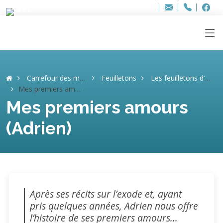
Bur
Adresse
info
..hâthe..
Tel.
Tel.
ag
+32
F
F
e-
mail
:
Carrefour des mémoires
Feuilletons
Les feuilletons d’Adrien
Mes premiers amours (Adrien)
Mes premiers amours
(Adrien)
Après ses récits sur l’exode et, ayant
pris quelques années, Adrien nous offre
l’histoire de ses premiers amours...