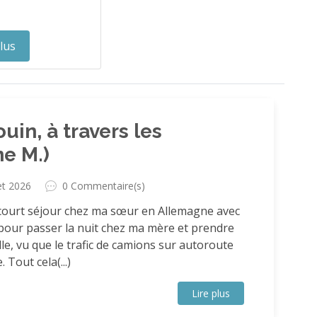
plus
uin, à travers les
ne M.)
let 2026
0 Commentaire(s)
un court séjour chez ma sœur en Allemagne avec
, pour passer la nuit chez ma mère et prendre
lle, vu que le trafic de camions sur autoroute
 Tout cela(...)
Lire plus