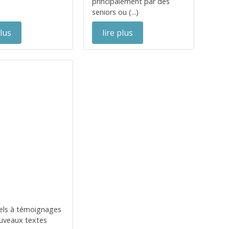
principalement par des
seniors ou (...)
plus
lire plus
s
els à témoignages
uveaux textes