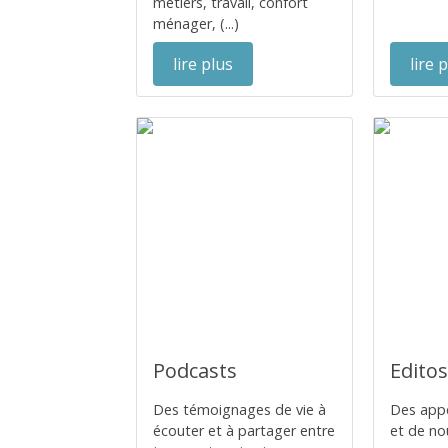
métiers, travail, confort
ménager, (...)
lire plus
lire 
Podcasts
Edito
Des témoignages de vie à
Des app
écouter et à partager entre
et de no