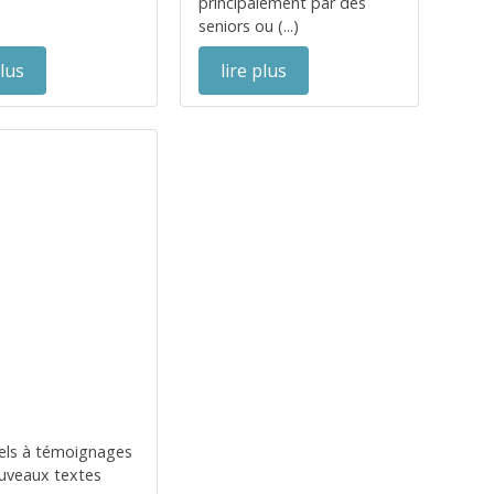
principalement par des
seniors ou (...)
plus
lire plus
s
els à témoignages
uveaux textes