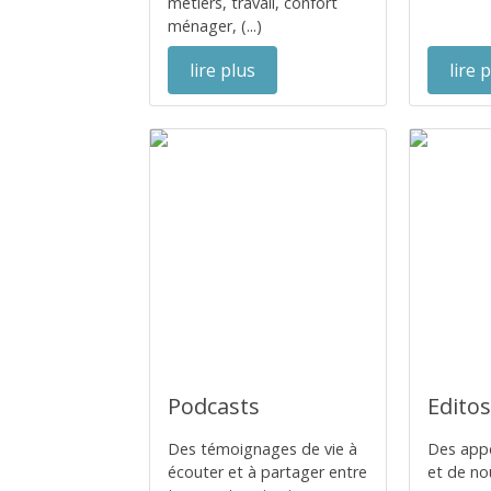
métiers, travail, confort
ménager, (...)
lire plus
lire 
Podcasts
Edito
Des témoignages de vie à
Des app
écouter et à partager entre
et de no