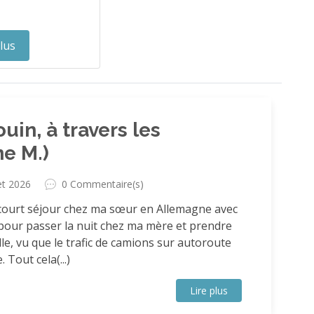
plus
uin, à travers les
ne M.)
let 2026
0 Commentaire(s)
un court séjour chez ma sœur en Allemagne avec
, pour passer la nuit chez ma mère et prendre
lle, vu que le trafic de camions sur autoroute
 Tout cela(...)
Lire plus