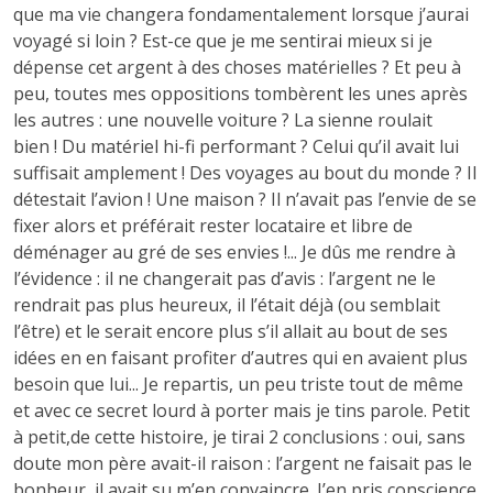
que ma vie changera fondamentalement lorsque j’aurai
voyagé si loin ? Est-ce que je me sentirai mieux si je
dépense cet argent à des choses matérielles ? Et peu à
peu, toutes mes oppositions tombèrent les unes après
les autres : une nouvelle voiture ? La sienne roulait
bien ! Du matériel hi-fi performant ? Celui qu’il avait lui
suffisait amplement ! Des voyages au bout du monde ? Il
détestait l’avion ! Une maison ? Il n’avait pas l’envie de se
fixer alors et préférait rester locataire et libre de
déménager au gré de ses envies !... Je dûs me rendre à
l’évidence : il ne changerait pas d’avis : l’argent ne le
rendrait pas plus heureux, il l’était déjà (ou semblait
l’être) et le serait encore plus s’il allait au bout de ses
idées en en faisant profiter d’autres qui en avaient plus
besoin que lui... Je repartis, un peu triste tout de même
et avec ce secret lourd à porter mais je tins parole. Petit
à petit,de cette histoire, je tirai 2 conclusions : oui, sans
doute mon père avait-il raison : l’argent ne faisait pas le
bonheur, il avait su m’en convaincre. J’en pris conscience