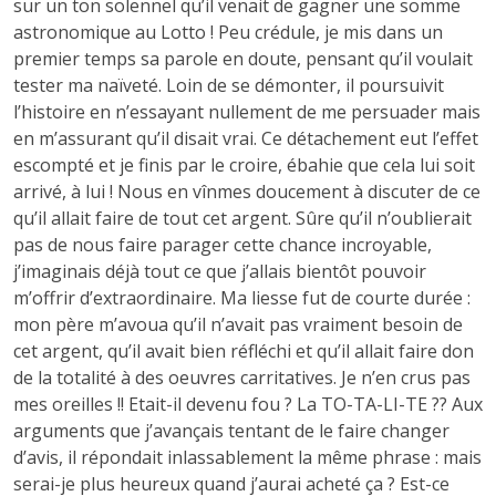
sur un ton solennel qu’il venait de gagner une somme
astronomique au Lotto ! Peu crédule, je mis dans un
premier temps sa parole en doute, pensant qu’il voulait
tester ma naïveté. Loin de se démonter, il poursuivit
l’histoire en n’essayant nullement de me persuader mais
en m’assurant qu’il disait vrai. Ce détachement eut l’effet
escompté et je finis par le croire, ébahie que cela lui soit
arrivé, à lui ! Nous en vînmes doucement à discuter de ce
qu’il allait faire de tout cet argent. Sûre qu’il n’oublierait
pas de nous faire parager cette chance incroyable,
j’imaginais déjà tout ce que j’allais bientôt pouvoir
m’offrir d’extraordinaire. Ma liesse fut de courte durée :
mon père m’avoua qu’il n’avait pas vraiment besoin de
cet argent, qu’il avait bien réfléchi et qu’il allait faire don
de la totalité à des oeuvres carritatives. Je n’en crus pas
mes oreilles !! Etait-il devenu fou ? La TO-TA-LI-TE ?? Aux
arguments que j’avançais tentant de le faire changer
d’avis, il répondait inlassablement la même phrase : mais
serai-je plus heureux quand j’aurai acheté ça ? Est-ce