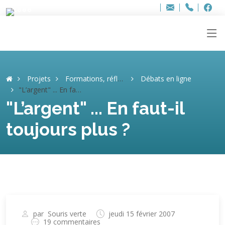
Bur
Adresse
info
..hâthe..
Tel.
Tel.
ag
+32
F
F
e-
mail
:
Projets
Formations, réflexions, débats
Débats en ligne
"L’argent" ... En faut-il toujours plus ?
"L’argent" ... En faut-il
toujours plus ?
par
Souris verte
jeudi 15 février 2007
19 commentaires