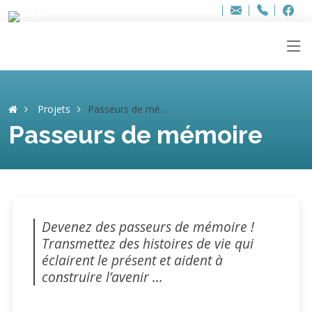
Bur
Adresse
info
..hâthe..
Tel.
Tel.
ag
+32
F
F
e-
mail
:
Projets
Passeurs de mémoire
Passeurs de mémoire
Devenez des passeurs de mémoire !
Transmettez des histoires de vie qui
éclairent le présent et aident à
construire l’avenir ...