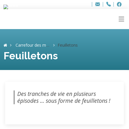
Bur
Adresse
info
..hâthe..
Tel.
Tel.
ag
+32
F
F
e-
mail
:
Carrefour des mémoires
Feuilletons
Feuilletons
Des tranches de vie en plusieurs
épisodes ... sous forme de feuilletons !