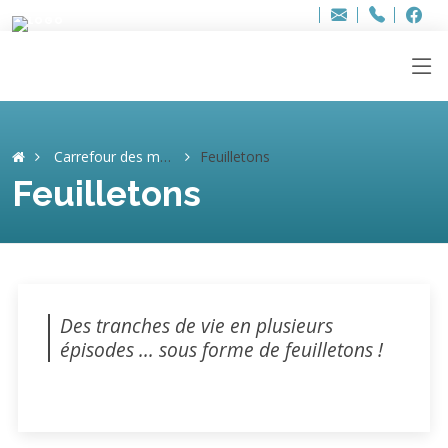
Bur
Adresse
info
..hâthe..
Tel.
Tel.
ag
+32
F
F
e-
mail
:
Carrefour des mémoires
Feuilletons
Feuilletons
Des tranches de vie en plusieurs
épisodes ... sous forme de feuilletons !