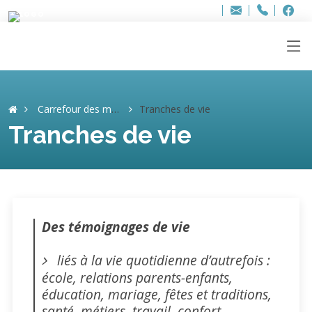
Bur
Adresse
info
..hâthe..
Tel.
Tel.
ag
+32
F
F
e-
mail
:
Carrefour des mémoires
Tranches de vie
Tranches de vie
Des témoignages de vie
liés à la vie quotidienne d’autrefois :
école, relations parents-enfants,
éducation, mariage, fêtes et traditions,
santé, métiers, travail, confort