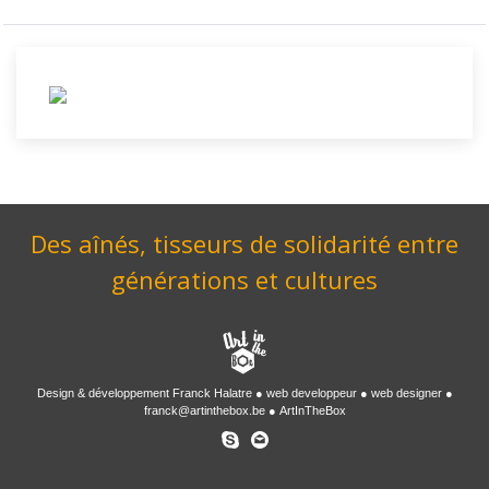
Des aînés, tisseurs de solidarité entre
générations et cultures
Design & développement
Franck Halatre
web developpeur
web designer
franck@artinthebox.be
ArtInTheBox