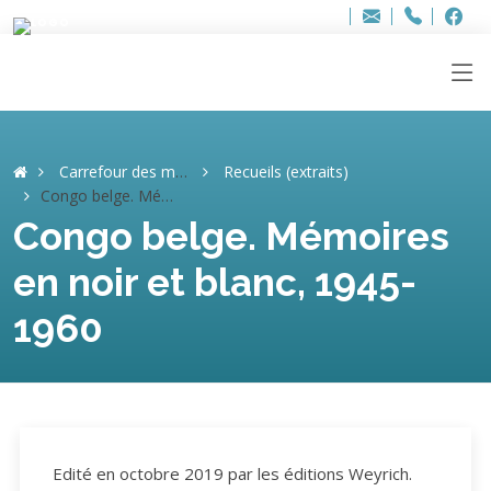
Bur
Adresse
info
..hâthe..
Tel.
Tel.
ag
+32
F
F
e-
mail
:
Carrefour des mémoires
Recueils (extraits)
Congo belge. Mémoires en noir et blanc, 1945-1960
Congo belge. Mémoires
en noir et blanc, 1945-
1960
Edité en octobre 2019 par les éditions Weyrich.