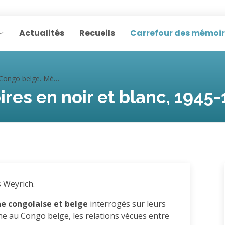
Actualités
Recueils
Carrefour des mémoi
ongo belge. Mémoires en noir et blanc, 1945-1960
es en noir et blanc, 1945
s Weyrich.
ne congolaise et belge
interrogés sur leurs
nne au Congo belge, les relations vécues entre