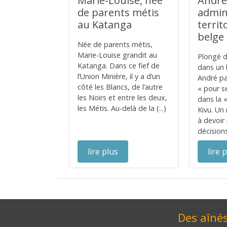
Marie-Louise, née
André
de parents métis
admin
au Katanga
territ
belge
Née de parents métis,
Marie-Louise grandit au
Plongé d
Katanga. Dans ce fief de
dans un 
l’Union Minière, il y a d’un
André p
côté les Blancs, de l’autre
« pour se
les Noirs et entre les deux,
dans la «
les Métis. Au-delà de la (...)
Kivu. Un
à devoir
décisions 
lire plus
lire 
Des aînés