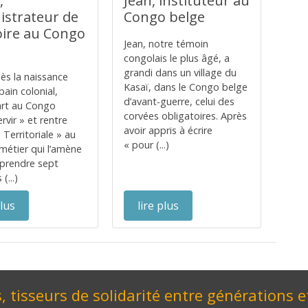
,
Jean, instituteur au
istrateur de
Congo belge
oire au Congo
Jean, notre témoin
congolais le plus âgé, a
grandi dans un village du
ès la naissance
Kasaï, dans le Congo belge
bain colonial,
d’avant-guerre, celui des
art au Congo
corvées obligatoires. Après
rvir » et rentre
avoir appris à écrire
 Territoriale » au
« pour (...)
 métier qui l’amène
 prendre sept
(...)
plus
lire plus
, tisseurs de solidarité entre générations e