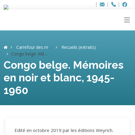
Bur
Adresse
info
..hâthe..
Tel.
Tel.
ag
+32
F
F
e-
mail
:
Carrefour des mémoires
Recueils (extraits)
Congo belge. Mémoires en noir et blanc, 1945-1960
Congo belge. Mémoires
en noir et blanc, 1945-
1960
Edité en octobre 2019 par les éditions Weyrich.