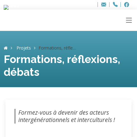
Bur
Adresse
info
..hâthe..
Tel.
Tel.
ag
+32
F
F
e-
mail
:
Projets
Formations, réflexions, débats
Formations, réflexions,
débats
Formez-vous à devenir des acteurs
intergénérationnels et interculturels !