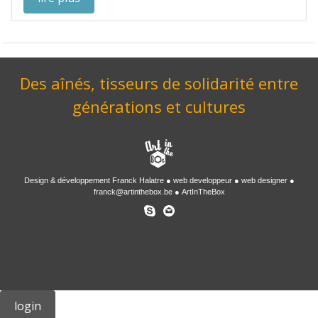
Des aînés, tisseurs de solidarité entre
générations et cultures
Design & développement
Franck Halatre
web developpeur
web designer
franck@artinthebox.be
ArtInTheBox
login