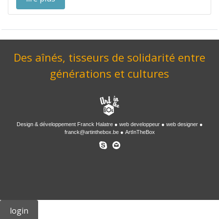
Des aînés, tisseurs de solidarité entre
générations et cultures
Design & développement
Franck Halatre
web developpeur
web designer
franck@artinthebox.be
ArtInTheBox
login