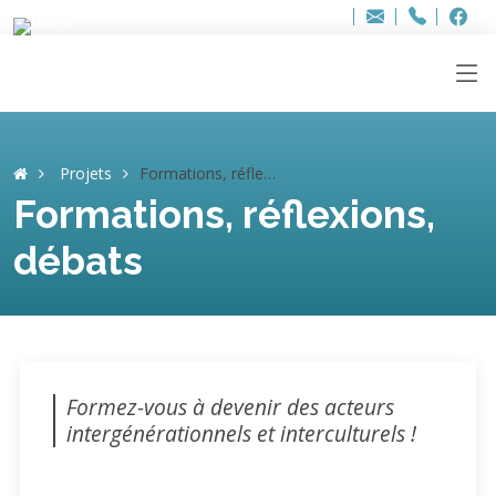
Bur
Adresse
info
..hâthe..
Tel.
Tel.
ag
+32
F
F
e-
mail
:
Projets
Formations, réflexions, débats
Formations, réflexions,
débats
Formez-vous à devenir des acteurs
intergénérationnels et interculturels !