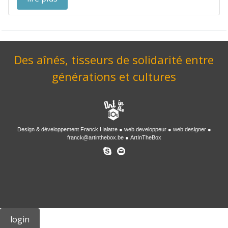
Des aînés, tisseurs de solidarité entre
générations et cultures
Design & développement
Franck Halatre
web developpeur
web designer
franck@artinthebox.be
ArtInTheBox
login