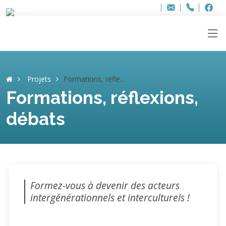
Bur
Adresse
info
..hâthe..
Tel.
Tel.
ag
+32
F
F
e-
mail
:
Projets
Formations, réflexions, débats
Formations, réflexions,
débats
Formez-vous à devenir des acteurs
intergénérationnels et interculturels !