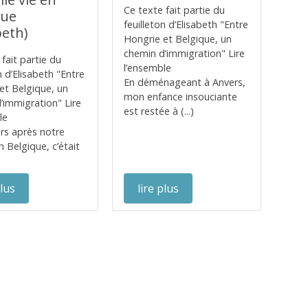
Ce texte fait partie du
que
feuilleton d’Elisabeth "Entre
beth)
Hongrie et Belgique, un
chemin d’immigration" Lire
fait partie du
l’ensemble
n d’Elisabeth "Entre
En déménageant à Anvers,
et Belgique, un
mon enfance insouciante
’immigration" Lire
est restée à (...)
le
urs après notre
n Belgique, c’était
plus
lire plus