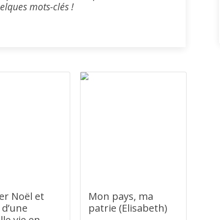
uelques mots-clés !
er Noël et
Mon pays, ma
 d’une
patrie (Elisabeth)
le vie en