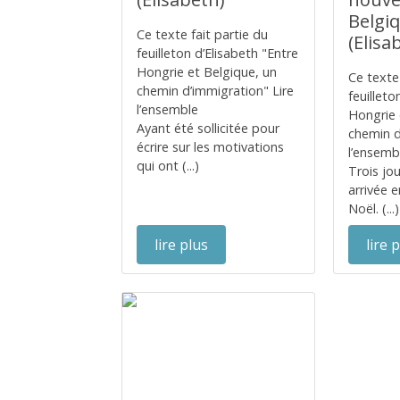
Belgi
Ce texte fait partie du
(Elisa
feuilleton d’Elisabeth "Entre
Hongrie et Belgique, un
Ce texte 
chemin d’immigration" Lire
feuilleto
l’ensemble
Hongrie 
Ayant été sollicitée pour
chemin d
écrire sur les motivations
l’ensemb
qui ont (...)
Trois jo
arrivée e
Noël. (...)
lire plus
lire 